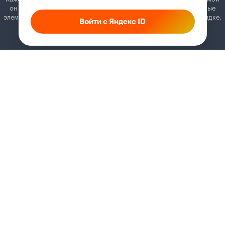
он может отключать постеры, папки с фильмами и другие важные
элементы. Добавьте Кинопоиск в исключения, и всё будет в порядке.
Войти с Яндекс ID
Как это сделать
Соглашение
Правила рекомендаций
Справка