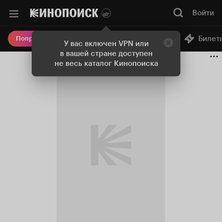
Войти
Онлайн-кинотеатр
Билет
Попробовать Плюс
У вас включен VPN или
в вашей стране доступен
не весь каталог Кинопоиска