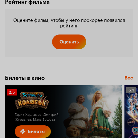
Рейтинг фильма
Оцените фильм, чтобы у него поскорее появился
рейтинг
Оценить
Билеты в кино
Все
Рейт
6.1
Рейтинг
2.5
Кино
Кинопоиска
6.1
2.5
Гарик Харламов, Дмитрий
Журавлев, Мила Ершова
Билеты