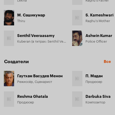
М. Сашикумар
S. Kameshwari
Thiru
Raghu's Mother
Senthil Veeraasamy
Ashwin Kumar
Kuberan (в титрах: Senthil Veerasamy)
Police Officer
Создатели
Все
Гаутхам Васудев Менон
П. Мадан
Режиссёр, Сценарист
Продюсер
Reshma Ghatala
Darbuka Siva
Продюсер
Композитор