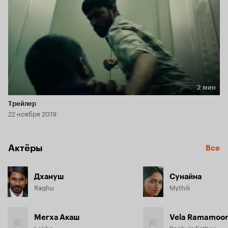
2 мин
Длительность 2 мин
Трейлер
22 ноября 2019
Актёры
Все
Дхануш
Сунайна
Raghu
Mythili
Мегха Акаш
Vela Ramamoor
Lekha
Raghu's Father