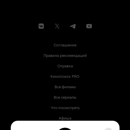
ожидала такой вот тягомотины. Хотя, к чести
Дхануша, следующий его фильм, 'Фейерверк'
(так его на КП назвали), гораздо лучше
получился. А этот фильм Гаутама Менона
назвали провалом. Но так как лично я фильму с
Дханушем плохую оценку поставить не могу,
поставлю 'четверочку'. Смотреть или нет -
личный выбор каждого. 8 из 10
Соглашение
Правила рекомендаций
Справка
Кинопоиск PRO
Все фильмы
Все сериалы
Что посмотреть
Афиша
Музыка