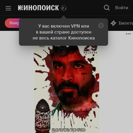
Войти
Онлайн-кинотеатр
Билет
Попробовать Плюс
У вас включен VPN или
в вашей стране доступен
не весь каталог Кинопоиска