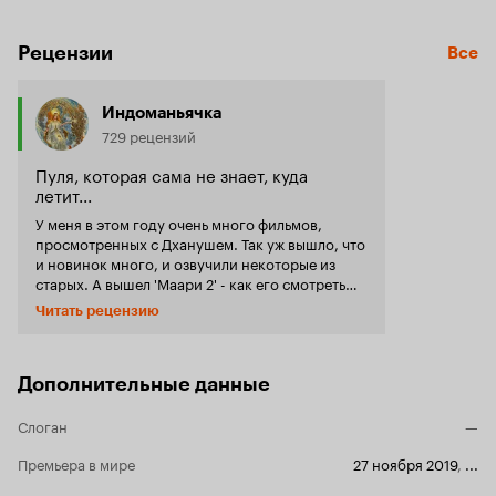
Рецензии
Все
Индоманьячка
729 рецензий
Пуля, которая сама не знает, куда
летит...
У меня в этом году очень много фильмов,
просмотренных с Дханушем. Так уж вышло, что
и новинок много, и озвучили некоторые из
старых. А вышел 'Маари 2' - как его смотреть
без первой части? Пришлось первую часть с
Читать рецензию
субтитрами глотать. И вы знаете - я не жалею.
Такой актер, как Дхануш, стоит этого. Это
просто невероятная харизма при весьма
скромных внешних данных, природный
Дополнительные данные
магнетизм и притягательность. Вот даже
неважно, что у фильма с сюжетом и кто у
Слоган
—
Дхануша в партнершах. То есть, это конечно,
важно, но с его появлением все отходит на
Премьера в мире
27 ноября 2019
,
...
второй план - настолько он органичный и