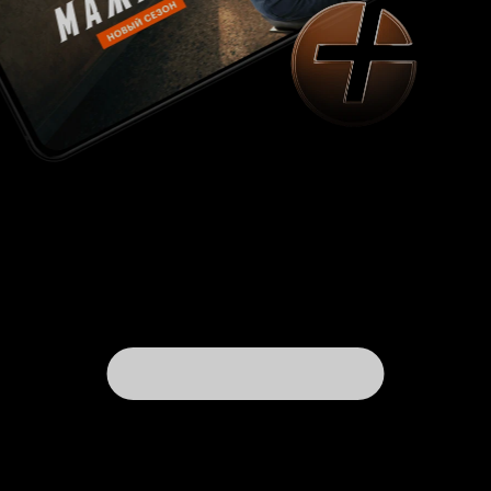
старшим братом вообще не раскрыта.
Показывают нам только то, что вот брат был,
потом ушел из семьи, потом обратно появился
в жизни Рагху, и сразу его убили. И все это под
сопровождение 'внутреннего голоса' Рагху.
Многие фильмы Гаутама Менона
характеризуются именно вот таким вот
сопровождением с голосами, но тут прямо
возникает мысль: К чему это было? Я посыла
фильма не поняла. Девочка слабая, это видно,
но как ей быть сильной? Если ее в семье
постоянно подавляли? Выросла просто
красивая кукла, без какого-либо внутреннего
содержания. Для героя Рагху она - самая
настоящая погибель. Да, ей повезло, встретила
парня, который попытался ее вытащить из того
болота, в которое ее жизнь окунула, но смысл
то, смысл какой во всем этом? Сама актриса,
играющая Лекху, мне не понравилась. Никакая.
Красивая, но никакая, без изюминки
совершенно. Бандиты - как бандиты. Обычные
тамильские мужики с пистолетами, один
страшнее другого. Режиссер этот - тот же
бандит, только прикидывающийся
интеллигентом. Короче, я после 'Демона' не