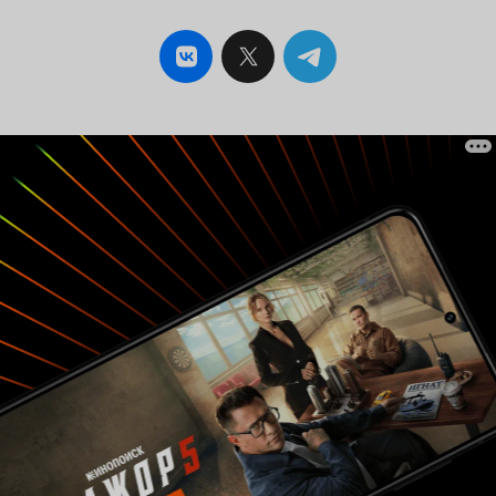
естественный. Но в данном случае, все
испортил сюжет. Вообще, фильмы Гаутама
Менона любой уважающий себя индоман знает
и любит. Они очень известны и популярны,
отличаются особой глубиной и
содержательностью. И подозреваю, что это
кино тоже создавалось с претензией на это. Но
не вышло, правда. Что характерно -
потрясающая первая часть. История любви
студента колледжа Рагху с начинающей
актрисой Лекхой. На территорию колледжа
приехала съемочная группа, там ребята и
познакомились. Для Лекхи Рагху был, как
глоток воздуха, как частичка свободной жизни
- она была целиком и полностью в зависимости
от своего опекуна. Когда-то ее взяли под
опеку, не оговаривается, откуда и на каких
условиях, а потом, видя, что девочка красивая
- сделали из нее актрису, причем против ее
воли. Ну вот как-то так. И весь фильм о том, как
Рагху спасает Лекху из лап ее опекуна-
режиссера (с переменным успехом), который с
помощью фильмов еще и грязные деньги
отмывает. Вторая часть безбожно затянута, вот
прямо безбожно. Тема отношений Рагху с его