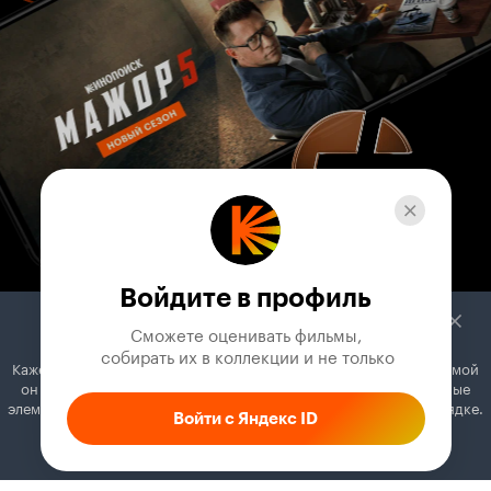
Войдите в профиль
Сможете оценивать фильмы,

 собирать их в коллекции и не только
Кажется, вы используете блокировщик рекламы. Вместе с рекламой
он может отключать постеры, папки с фильмами и другие важные
элементы. Добавьте Кинопоиск в исключения, и всё будет в порядке.
Войти с Яндекс ID
Как это сделать