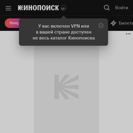
Войти
Онлайн-кинотеатр
Билет
Попробовать Плюс
У вас включен VPN или
в вашей стране доступен
не весь каталог Кинопоиска