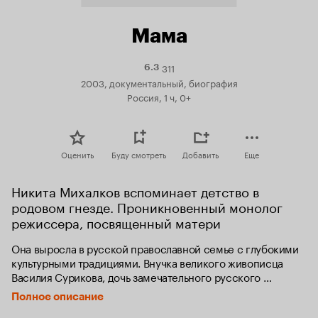
Мама
311
Рейтинг
6.3
Кинопоиска
2003, документальный, биография
6.3
Россия, 1 ч, 0+
Оценить
Буду смотреть
Добавить
Еще
Никита Михалков вспоминает детство в 
родовом гнезде. Проникновенный монолог 
режиссера, посвященный матери
Она выросла в русской православной семье с глубокими 
культурными традициями. Внучка великого живописца 
Василия Сурикова, дочь замечательного русского 
художника Петра Кончаловского Наталья Петровна 
Полное описание
Кончаловская в полной мере унаследовала от своих 