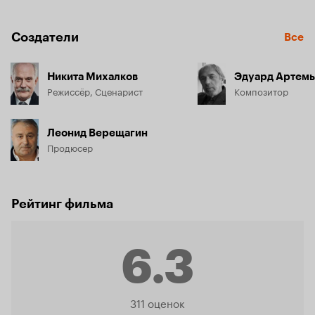
предков и необыкновенную одаренность, и творческое 
ощущение жизни, и ту энергию любви, которая навсегда 
стала знаком ее отношения не только к собственным 
Создатели
Все
детям, но и ко всему окружающему миру.
Никита Михалков
Эдуард Артемь
Режиссёр, Сценарист
Композитор
Леонид Верещагин
Продюсер
Рейтинг фильма
6.3
Рейтинг
311 оценок