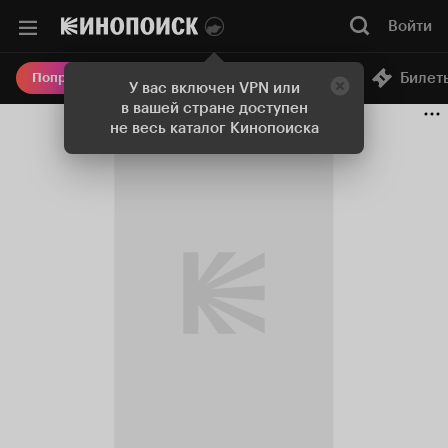
Войти
Онлайн-кинотеатр
Билет
Попробовать Плюс
У вас включен VPN или
в вашей стране доступен
не весь каталог Кинопоиска