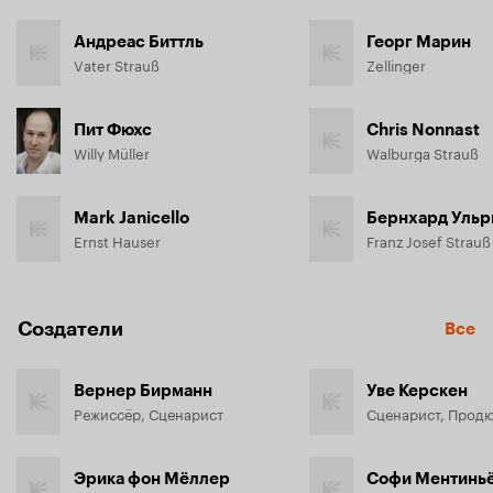
Андреас Биттль
Георг Марин
Vater Strauß
Zellinger
Пит Фюхс
Chris Nonnast
Willy Müller
Walburga Strauß
Mark Janicello
Бернхард Ульр
Ernst Hauser
Franz Josef Strauß
Создатели
Все
Вернер Бирманн
Уве Керскен
Режиссёр, Сценарист
Сценарист, Прод
Эрика фон Мёллер
Софи Ментинь