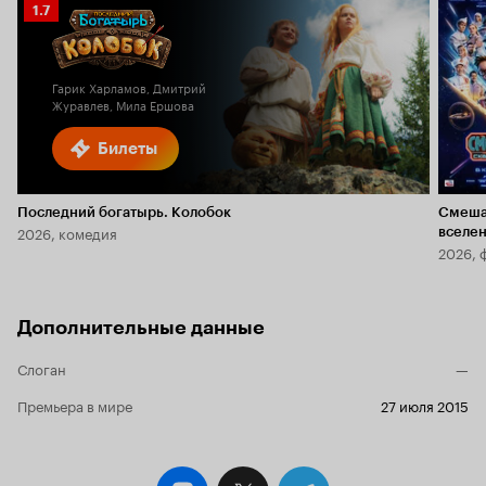
Рейтинг
1.7
Кинопоиска
1.7
Гарик Харламов, Дмитрий
Журавлев, Мила Ершова
Билеты
Последний богатырь. Колобок
Смеша
2026, комедия
вселе
2026, 
Дополнительные данные
Слоган
—
Премьера в мире
27 июля 2015