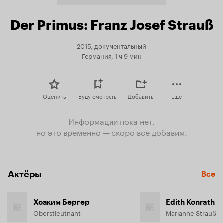
Der Primus: Franz Josef Strauß
2015, документальный
Германия, 1 ч 9 мин
Оценить
Буду смотреть
Добавить
Еще
Информации пока нет,
но это временно — скоро все добавим.
Актёры
Все
Хоаким Бергер
Edith Konrath
Oberstleutnant
Marianne Strauß