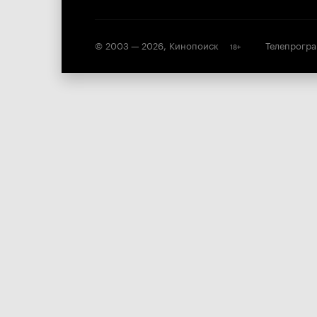
© 2003 —
2026
,
Кинопоиск
Телепрогр
18
+