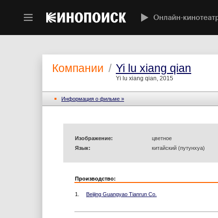
Онлайн-кинотеат
Компании
/
Yi lu xiang qian
Yi lu xiang qian, 2015
Информация o фильме »
Изображение:
цветное
Язык:
китайский (путунхуа)
Производство:
1.
Beijing Guangyao Tianrun Co.