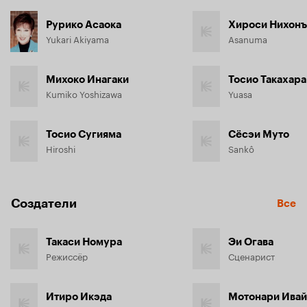
Рурико Асаока
Хироси Нихонъ
Yukari Akiyama
Asanuma
Михоко Инагаки
Тосио Такахара
Kumiko Yoshizawa
Yuasa
Тосио Сугияма
Сёсэи Муто
Hiroshi
Sankô
Создатели
Все
Такаси Номура
Эи Огава
Режиссёр
Сценарист
Итиро Икэда
Мотонари Ивай