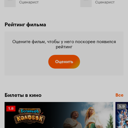
Сценарист
Сценарист
Рейтинг фильма
Оцените фильм, чтобы у него поскорее появился
рейтинг
Оценить
Билеты в кино
Все
Рейт
5.9
Рейтинг
1.8
Кино
Кинопоиска
5.9
1.8