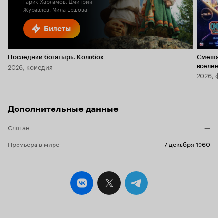
Гарик Харламов, Дмитрий
Журавлев, Мила Ершова
Билеты
Последний богатырь. Колобок
Смеша
2026, комедия
вселе
2026, 
Дополнительные данные
Слоган
—
Премьера в мире
7 декабря 1960