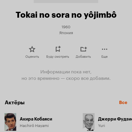
Tokai no sora no yôjimbô
1960
Япония
Оценить
Буду смотреть
Добавить
Еще
Информации пока нет,
но это временно — скоро все добавим.
Актёры
Все
Акира Кобаяси
Джерри Фудзи
Hachirô Hayami
Yuri