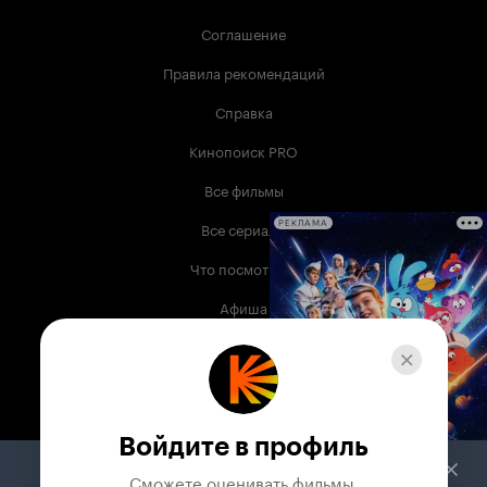
Соглашение
Правила рекомендаций
Справка
Кинопоиск PRO
Все фильмы
Все сериалы
РЕКЛАМА
Что посмотреть
Афиша
Музыка
Телепрограмма
Книги
Войдите в профиль
Служба поддержки
Сможете оценивать фильмы,
