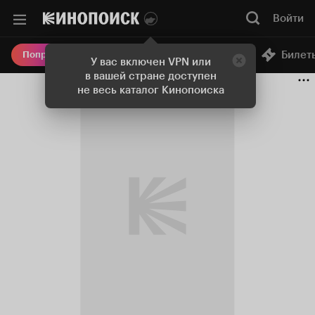
Войти
Онлайн-кинотеатр
Билет
Попробовать Плюс
У вас включен VPN или
в вашей стране доступен
не весь каталог Кинопоиска