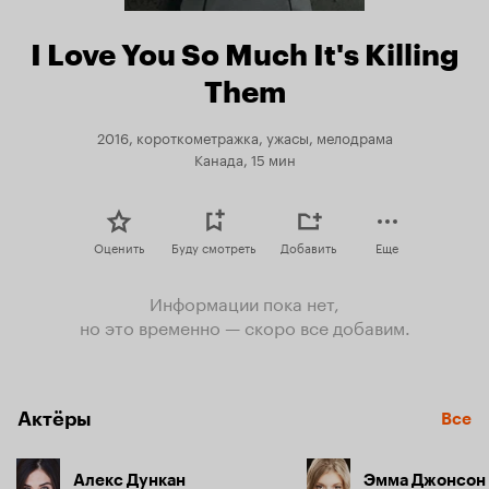
I Love You So Much It's Killing
Them
2016, короткометражка, ужасы, мелодрама
Канада, 15 мин
Оценить
Буду смотреть
Добавить
Еще
Информации пока нет,
но это временно — скоро все добавим.
Актёры
Все
Алекс Дункан
Эмма Джонсон