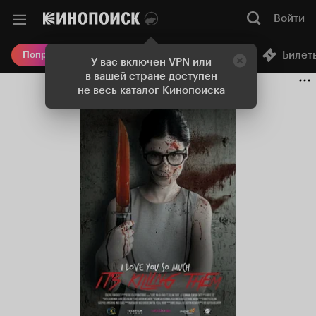
Войти
Онлайн-кинотеатр
Билет
Попробовать Плюс
У вас включен VPN или
в вашей стране доступен
не весь каталог Кинопоиска