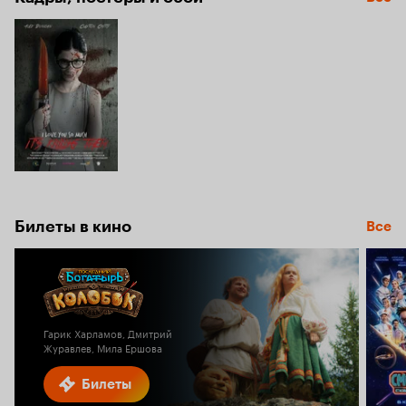
Билеты в кино
Все
Гарик Харламов, Дмитрий
Журавлев, Мила Ершова
Билеты