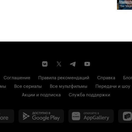
Мажест
The Maje
Соглашение
Правила рекомендаций
Справка
Бло
ьмы
Все сериалы
Все мультфильмы
Передачи и шоу
Акции и подписка
Служба поддержки