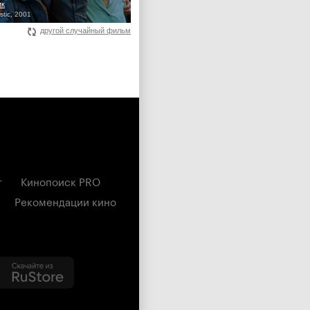
ик
stic, 2001
другой случайный фильм
г
Кинопоиск PRO
Рекомендации кино