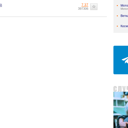
7.37
4)
Мото
397306
Motor
Ветк
Косм