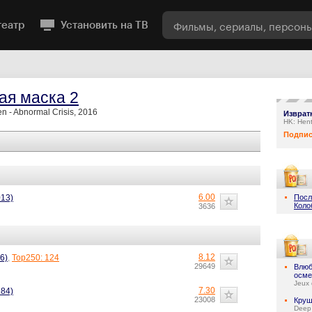
театр
Установить на ТВ
ая маска 2
n - Abnormal Crisis, 2016
Изврат
HK: Hent
Подпис
6.00
013)
Посл
Коло
3636
8.12
6)
,
Top250: 124
29649
Влюб
осме
Jeux 
7.30
984)
23008
Круш
Deep