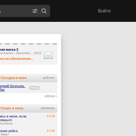
Войти
ная маска 2
ai Kamen - Abnormal..., 2016
ка на обновления...
Сегодня в кино
рейтинг
едний богатырь.
ПРОМО
бок
афиша
Скоро в кино
премьера
ись в меня, если
13.08
лишься
d'enfants
ение рейса
13.08
 Water