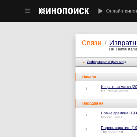
Онлайн-кино
Связи
/
Извратн
HK: Hentai Kame
Информация o фильме
»
Начало
Извратная маска (2
1
HK: Hentai Kamen
Пародия на
Новые времена (193
1
Modern Times
Парень-каратист (1
2
The Karate Kid