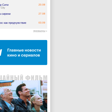
р Сити
20.08
 City
а сирени
27.08
ос как предчувствие
03.09
премьеры