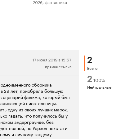
2026, фантастика
202
2
Нейтральная
17 июня 2019 в 15:57
прямая ссылка
рецензия
Всего
2
100
%
с одноименного сборника
Нейтральные
 в 29 лет, приобрела большую
в сценарий фильма, который был
 начинающей писательницы.
ть одну из своих лучших масок,
ко гадать, что получилось бы у
анском андерграунде, без
удет полной, но Уорхол некстати
ьному и личному тандему