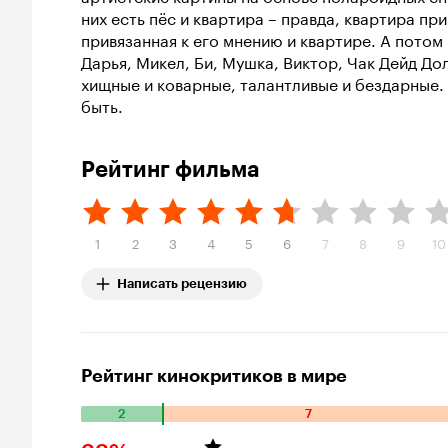
них есть пёс и квартира – правда, квартира пр
привязанная к его мнению и квартире. А пото
Дарья, Микел, Би, Мушка, Виктор, Чак Дейд До
хищные и коварные, талантливые и бездарные.
быть.
Рейтинг фильма
1
2
3
4
5
6
7
8
9
10
Написать рецензию
Рейтинг кинокритиков в мире
2
7
Количество положительных оценок: 2. Количество отрицат