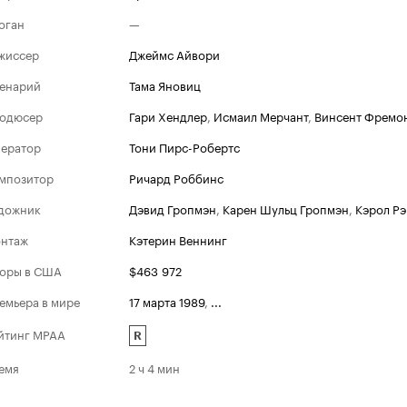
оган
—
жиссер
Джеймс Айвори
енарий
Тама Яновиц
одюсер
Гари Хендлер
,
Исмаил Мерчант
,
Винсент Фремо
ератор
Тони Пирс-Робертс
мпозитор
Ричард Роббинс
дожник
Дэвид Гропмэн
,
Карен Шульц Гропмэн
,
Кэрол Р
нтаж
Кэтерин Веннинг
оры в США
$463 972
емьера в мире
17 марта 1989
,
...
йтинг MPAA
R
емя
2 ч 4 мин