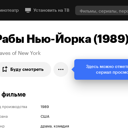
инотеатр
Установить на ТВ
Рабы Нью-Йорка (1989
aves of New York
Здесь можно отмет
Буду смотреть
сериал просм
 фильме
д производства
1989
рана
США
нр
драма
,
комедия