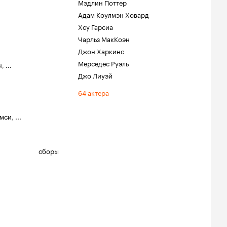
Мэдлин Поттер
Адам Коулмэн Ховард
Хсу Гарсиа
Чарльз МакКоэн
Джон Харкинс
Мерседес Руэль
н
,
...
Джо Лиуэй
64 актера
эмси
,
...
сборы