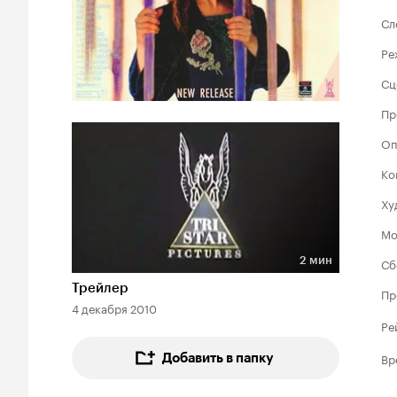
Сл
Ре
Сц
Пр
Оп
Ко
Ху
Мо
2 мин
Сб
Длительность 2 мин
Трейлер
Пр
4 декабря 2010
Ре
Вр
Добавить в папку