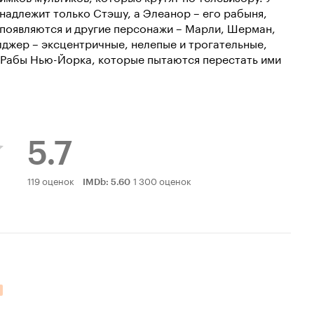
инадлежит только Стэшу, а Элеанор – его рабыня,
м появляются и другие персонажи – Марли, Шерман,
лджер – эксцентричные, нелепые и трогательные,
 Рабы Нью-Йорка, которые пытаются перестать ими
5.7
Рейтинг
119 оценок
1 300 оценок
IMDb
:
5.60
Кинопоиска
5.7
ельных оценок: 7.