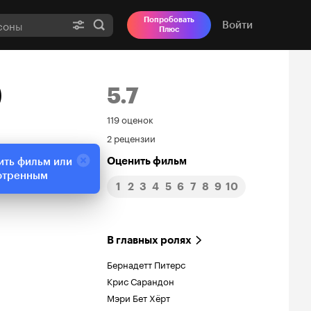
Попробовать
Войти
Плюс
)
5.7
Рейтинг
119 оценок
2 рецензии
Кинопоиска
Оценить фильм
ить фильм или
5.7
отренным
1
2
3
4
5
6
7
8
9
10
В главных ролях
Бернадетт Питерс
Крис Сарандон
Мэри Бет Хёрт