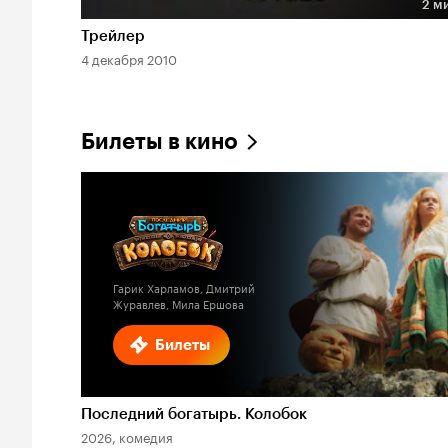
2 м
Длительность 2 мин
Трейлер
4 декабря 2010
Билеты в кино
Гарик Харламов, Дмитрий
Журавлев, Мила Ершова
Билеты
Последний богатырь. Колобок
2026, комедия