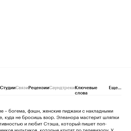
Студии
Связи
Рецензии
Саундтреки
Ключевые
Еще...
слова
е – богема, фэшн, женские пиджаки с накладными
е, куда не бросишь взор. Элеанора мастерит шляпки
ктивностью и любит Стэша, который пишет поп-
мков мультиков, которые крутят по телевизору. У