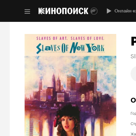
Онлайн-к
Sl
О
Го
Ст
Жа