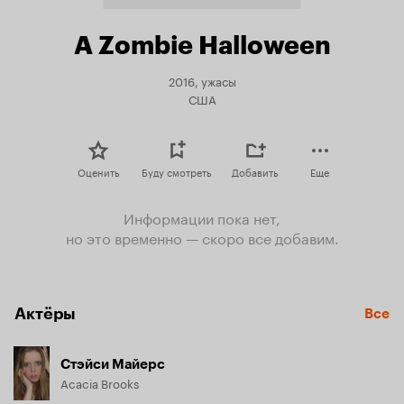
A Zombie Halloween
2016, ужасы
США
Оценить
Буду смотреть
Добавить
Еще
Информации пока нет,
но это временно — скоро все добавим.
Актёры
Все
Стэйси Майерс
Acacia Brooks