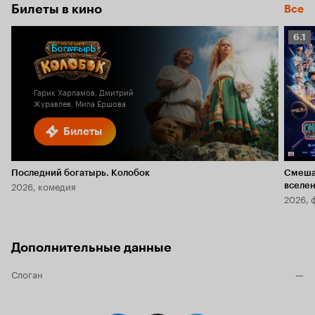
Билеты в кино
Все
Рейт
6.1
Кино
6.1
Гарик Харламов, Дмитрий
Журавлев, Мила Ершова
Билеты
Последний богатырь. Колобок
Смеша
2026, комедия
вселе
2026, 
Дополнительные данные
Слоган
—