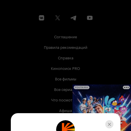
Соглашение
Правила рекомендаций
Справка
Кинопоиск PRO
Все фильмы
Все сериалы
РЕКЛАМА
Что посмотреть
Афиша
Музыка