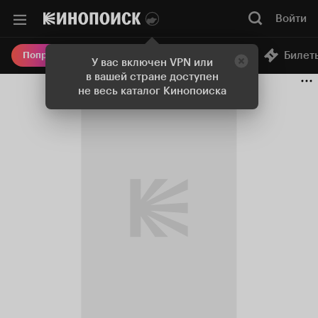
Войти
Онлайн-кинотеатр
Билет
Попробовать Плюс
У вас включен VPN или
в вашей стране доступен
не весь каталог Кинопоиска