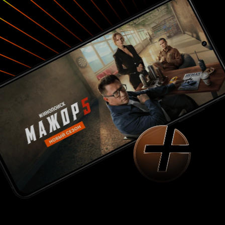
человека. И может фильм не будет почивать на
лаврах как картины, упомянутые выше, однако
посмотреть его определённо стоит, ну если не
боитесь, конечно, там себя узнать… В
последнее время в кинотеатрах не так часто
показывают хорошие, действительно смешные
и не глупые комедии, ведь заставить человека
смеяться куда сложнее, чем плакать. Картине
«Жмот» наверняка удастся вызвать у вас обе
эмоции. Так что всем ценителям весёлого,
доброго, но немного драматичного кино,
посещение сеанса в кинотеатре обязательно!
P.S. И не забудьте про сцену после титров.