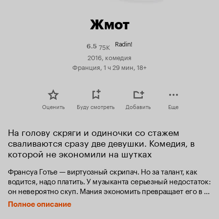
Жмот
Radin!
75K
Рейтинг
6.5
Кинопоиска
2016, комедия
6.5
Франция, 1 ч 29 мин, 18+
Оценить
Буду смотреть
Добавить
Еще
На голову скряги и одиночки со стажем 
сваливаются сразу две девушки. Комедия, в 
которой не экономили на шутках
Франсуа Готье — виртуозный скрипач. Но за талант, как 
водится, надо платить. У музыканта серьезный недостаток: 
он невероятно скуп. Мания экономить превращает его в 
одержимого, а любой платеж ввергает в панический ужас. 
Полное описание
Но однажды его жизнь резко меняется.