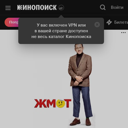
Войти
Онлайн-кинотеатр
Билет
Попробовать Плюс
У вас включен VPN или
в вашей стране доступен
не весь каталог Кинопоиска