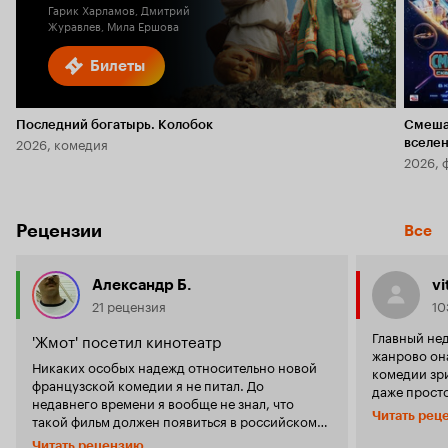
Гарик Харламов, Дмитрий
Журавлев, Мила Ершова
Билеты
Последний богатырь. Колобок
Смеша
2026, комедия
вселе
2026, 
Рецензии
Все
Александр Б.
vi
21 рецензия
10
Главный нед
'Жмот' посетил кинотеатр
жанрово он
Никаких особых надежд относительно новой
комедии зри
французской комедии я не питал. До
даже просто
недавнего времени я вообще не знал, что
та самая зн
Читать рец
такой фильм должен появиться в российском
которая по
прокате. Однако, волей случая оказался на
милотой и и
Читать рецензию