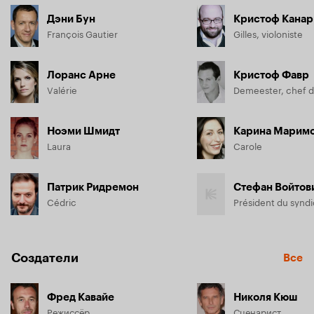
Дэни Бун
Кристоф Канар
François Gautier
Gilles, violoniste
Лоранс Арне
Кристоф Фавр
Valérie
Demeester, chef d
Ноэми Шмидт
Карина Марим
Laura
Carole
Патрик Ридремон
Стефан Войтов
Cédric
Создатели
Все
Фред Кавайе
Николя Кюш
Режиссёр
Сценарист