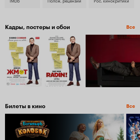
6.5
IMDb
Полож. рецензии
Рос. кинокритики
Кадры, постеры и обои
Все
Билеты в кино
Все