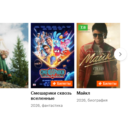
Рейтинг
Ре
7.8
6.
Кинопоиска
Ки
7.8
6.
Билеты
Билеты
Смешарики сквозь
Майкл
Зл
вселенные
мер
2026, биография
2026, фантастика
202