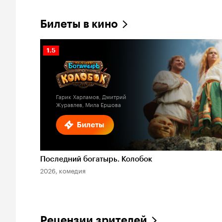
Билеты в кино
Рейтинг
1.5
Кинопоиска
1.5
Гарик Харламов, Дмитрий
Журавлев, Мила Ершова
Билеты
Последний богатырь. Колобок
2026, комедия
Рецензии зрителей