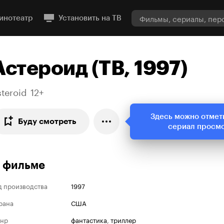
инотеатр
Установить на ТВ
Астероид (ТВ, 1997)
teroid
12+
Здесь можно отмет
Буду смотреть
сериал просм
 фильме
д производства
1997
рана
США
нр
фантастика
,
триллер