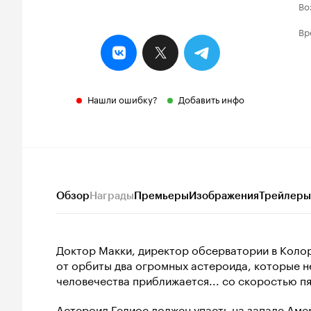
Во
Вр
Нашли ошибку?
Добавить инфо
Обзор
Награды
Премьеры
Изображения
Трейлеры
Доктор Макки, директор обсерватории в Коло
от орбиты два огромных астероида, которые н
человечества приближается... со скоростью пя
Астероид Гелиос должен упасть на западе Аме