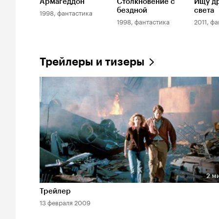
Армагеддон
Столкновение с
Ищу др
бездной
света
1998, фантастика
1998, фантастика
2011, ф
Трейлеры и тизеры
2 м
Длительность 2 мин
Трейлер
13 февраля 2009