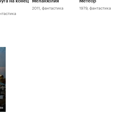
уга на конец
Меланхолия
Метеор
2011, фантастика
1979, фантастика
антастика
ин