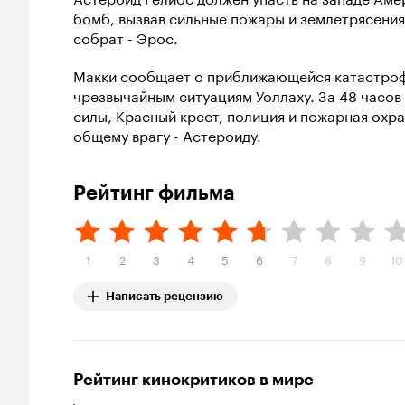
бомб, вызвав сильные пожары и землетрясения.
собрат - Эрос.
Макки сообщает о приближающейся катастроф
чрезвычайным ситуациям Уоллаху. За 48 часов
силы, Красный крест, полиция и пожарная охра
общему врагу - Астероиду.
Рейтинг фильма
1
2
3
4
5
6
7
8
9
10
Написать рецензию
Рейтинг кинокритиков в мире