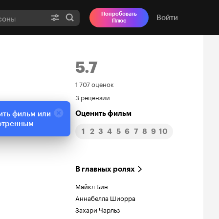
Попробовать
Войти
Плюс
5.7
Рейтинг
1 707 оценок
3 рецензии
Кинопоиска
Оценить фильм
ить фильм или
5.7
отренным
1
2
3
4
5
6
7
8
9
10
В главных ролях
Майкл Бин
Аннабелла Шиорра
Захари Чарльз