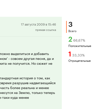
3
Положительная
17 августа 2009 в 15:46
прямая ссылка
рецензия
Всего
2
66,67
%
Положительные
1
сложно выделиться и добавить
33,33
%
ном' - совсем другая песня, да и
Отрицательные
хита не получится. Но сюжет не
тандартная история о том, как
вовремя разрушив надвигающийся
 часть более реальна и менее
 несутся на Землю, только теперь
е-таки куда менее