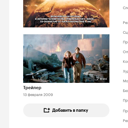
Сл
Ре
Сц
Пр
Оп
Ко
Ху
2 мин
Мо
Длительность 2 мин
Трейлер
Бю
13 февраля 2009
Пр
Пр
Добавить в папку
Ре