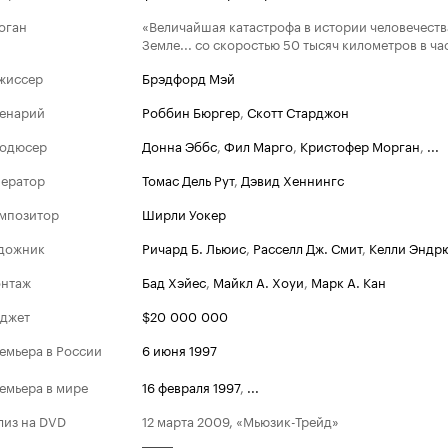
оган
«Величайшая катастрофа в истории человечеств
Земле... со скоростью 50 тысяч километров в ча
жиссер
Брэдфорд Мэй
енарий
Роббин Бюргер
,
Скотт Старджон
одюсер
Донна Эббс
,
Фил Марго
,
Кристофер Морган
,
...
ератор
Томас Дель Рут
,
Дэвид Хеннингс
мпозитор
Ширли Уокер
дожник
Ричард Б. Льюис
,
Расселл Дж. Смит
,
Келли Эндр
нтаж
Бад Хэйес
,
Майкл А. Хоуи
,
Марк А. Кан
джет
$20 000 000
емьера в России
6 июня 1997
емьера в мире
16 февраля 1997
,
...
лиз на DVD
12 марта 2009, «Мьюзик-Трейд»