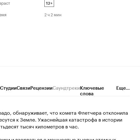
зраст
12+
емя
2 ч 2 мин
Студии
Связи
Рецензии
Саундтреки
Ключевые
Еще...
слова
радо, обнаруживает, что комета Флетчера отклонила
есутся к Земле. Ужаснейшая катастрофа в истории
тьдесят тысяч километров в час.
рики и взорваться с мощностью тысячи атомных