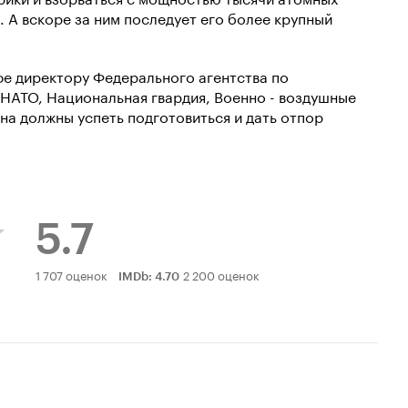
 А вскоре за ним последует его более крупный
е директору Федерального агентства по
 НАТО, Национальная гвардия, Военно - воздушные
на должны успеть подготовиться и дать отпор
5.7
Рейтинг
1 707 оценок
2 200 оценок
IMDb
:
4.70
Кинопоиска
5.7