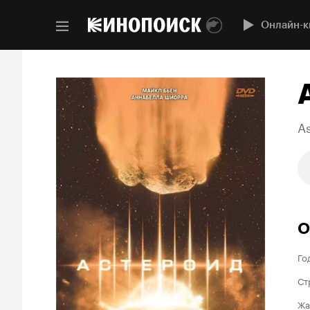
Онлайн-к
As
О
Го
Ст
Жа