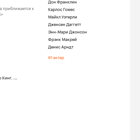
Дон Франклин
а приближается к
Карлос Гомес
с»
Майкл Уэтерли
Дженсен Даггетт
Энн-Мари Джонсон
Фрэнк Макрей
Денис Арндт
61 актер
ю Кинг
,
...