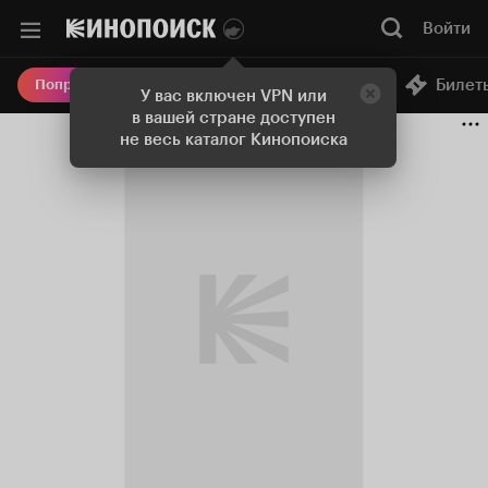
Войти
Онлайн-кинотеатр
Билет
Попробовать Плюс
У вас включен VPN или
в вашей стране доступен
не весь каталог Кинопоиска