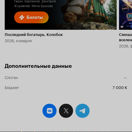
Гарик Харламов, Дмитрий
Журавлев, Мила Ершова
Билеты
Последний богатырь. Колобок
Смеша
2026, комедия
вселе
2026, 
Дополнительные данные
Слоган
—
Бюджет
7 000 €