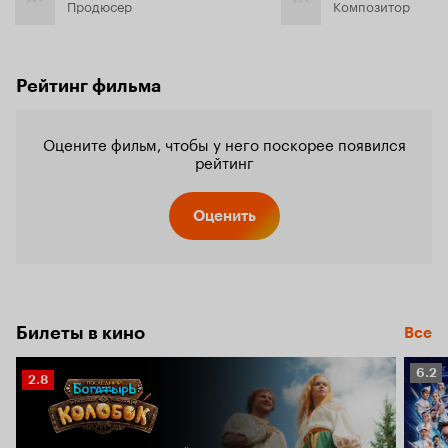
Продюсер
Композитор
Рейтинг фильма
Оцените фильм, чтобы у него поскорее появился
рейтинг
Оценить
Билеты в кино
Все
Рейт
6.2
Рейтинг
2.8
Кино
Кинопоиска
6.2
2.8