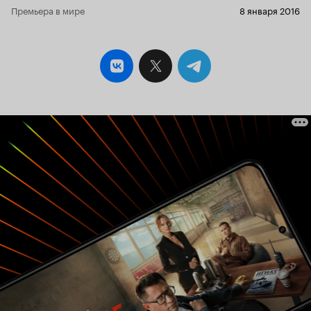
'мы жили бедно-пребедно, а потом нас
Премьера в мире
8 января 2016
ограбили'. Имею ввиду, что инфы о сём вообще
пшик. В паре мест нашёл лишь. В одном
небольшой отзыв с короткими комментариями,
во втором - краткое содержание, которое лишь
чуть шире синопсиса. Что ж, я сам!.. На сей раз
идёт сериальная спайка с как бы развёрнутыми
событиями. Как будто бы то, что мы видели
теперь рассматриваем извне! Хорошо ли это?
Тут говорят про эконом-режим, я же почему-то
не могу отделаться от мысли о халтуре... Есть
собственно изменения. Так, например,
Пьетро
- фанат
задумавший
Ребекки Росселини
,
похитить диву, там действовал от себя, а тут
словно бы по указанию того типа в маске. Ну
и? Это же те же действия!.. Я это видел!!! И
ладно, тут так. Но противостояние с
из
Никсом
- это просто чтобы было!.. Это же
'Ми-6'
касается свадьбы и похищения короны! Не
поймите неправильно, это само по себе очень
и очень хорошо. Чуть ли не отлично!.. Но я это
видел!!! Значит, 'Итальянская игра' рассчитана
на тех, кто не видел сериал... В общем, закрыть
глаза, смотреть сквозь пальцы... 'Повторение -