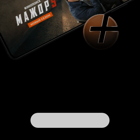
мать учения!'? - увольте!.. Но и не только сё!..
Ведь игра в том: кто найдёт сокровища
Калиостро! Появляется потомок того самого
графа из 'Замка Калиостро'!.. И в общем, всё
сведётся к тому - кто первым найдёт эти
сокровища и как
проведёт деанон
Люпен
человека в маске. Итог: это филлер, не
нуждающийся в просмотре. За путеводитель
по 4 сезону спасибо, за вброс 'мяса' в историю
- тоже. Но в целом - это паразитирование на
имеющемся.
В следующей раз не прощу! 7
P.s.:
из 10