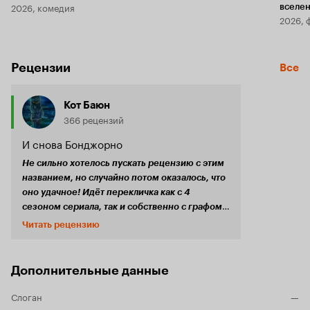
2026, комедия
вселе
2026, 
Рецензии
Все
Кот Баюн
366 рецензий
И снова Бонджорно
Не сильно хотелось пускать рецензию с этим
названием, но случайно потом оказалось, что
оно удачное! Идёт перекличка как с 4
сезоном сериала, так и собственно с графом
Калиостро, который был итальянец, и который
Читать рецензию
так же занял нишу в люпениане, познакомив
1, 3 и 26
мирового зрителя с Хаяо Миядзаки.
серия Приключений Люпена в Италии были
Дополнительные данные
взяты и переработаны в данном спешеле. В
спешеле, который именуется как
'Люпен III:
Слоган
—
. На этот раз, как говорится,
Итальянская игра'