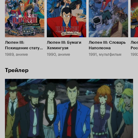
Люпен III:
Люпен III: Бумаги
Люпен III: Словарь
Люп
Похищение статуи
Хемингуэя
Наполеона
Рос
1989, аниме
1990, аниме
1991, мультфильм
199
Свободы
Трейлер