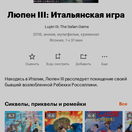
Люпен III: Итальянская игра
Lupin III: The Italian Game
2016, аниме, мультфильм, криминал
Япония, 1 ч 31 мин
Оценить
Буду смотреть
Добавить
Еще
Находясь в Италии, Люпен III расследует похищение своей 
бывшей возлюбленной Ребекки Росселлини.
Сиквелы, приквелы и ремейки
Все
Рейтинг
Рейтинг
Рейтинг
Р
6.7
6.6
6.4
6
Кинопоиска
Кинопоиска
Кинопоиска
К
6.7
6.6
6.4
6.