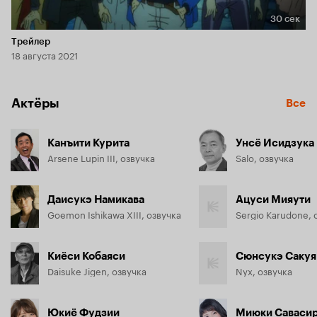
30 сек
Длительность 30 сек
Трейлер
18 августа 2021
Актёры
Все
Канъити Курита
Унсё Исидзука
Arsene Lupin III, озвучка
Salo, озвучка
Даисукэ Намикава
Ацуси Мияути
Goemon Ishikawa XIII, озвучка
Sergio Karudone, 
Киёси Кобаяси
Сюнсукэ Сакуя
Daisuke Jigen, озвучка
Nyx, озвучка
Юкиё Фудзии
Миюки Саваси