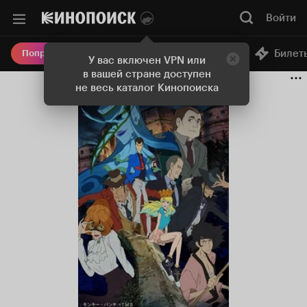
Войти
Онлайн-кинотеатр
Билет
Попробовать Плюс
У вас включен VPN или
в вашей стране доступен
не весь каталог Кинопоиска