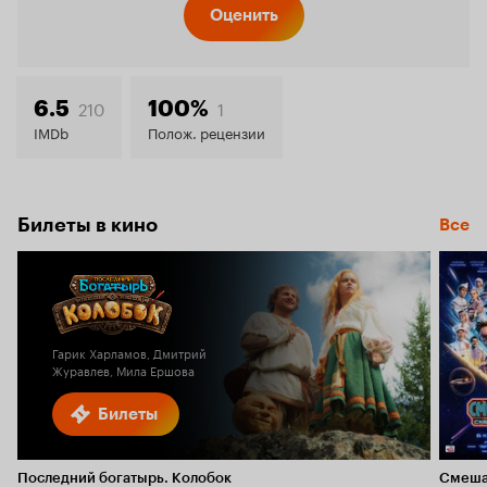
Оценить
210
1
6.5
100%
IMDb
Полож. рецензии
Билеты в кино
Все
Гарик Харламов, Дмитрий
Журавлев, Мила Ершова
Билеты
Последний богатырь. Колобок
Смеша