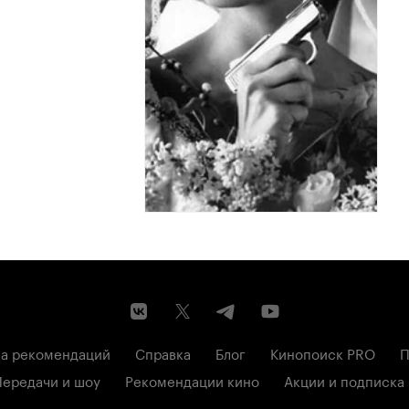
а рекомендаций
Справка
Блог
Кинопоиск PRO
П
Передачи и шоу
Рекомендации кино
Акции и подписка