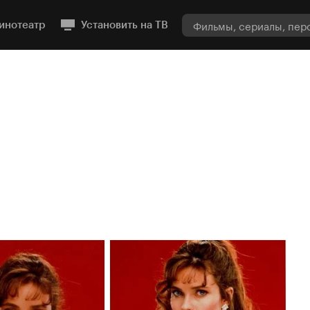
инотеатр
Установить на ТВ