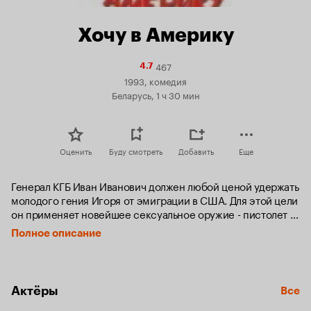
Хочу в Америку
467
Рейтинг
4.7
Кинопоиска
1993, комедия
4.7
Беларусь, 1 ч 30 мин
Оценить
Буду смотреть
Добавить
Еще
Генерал КГБ Иван Иванович должен любой ценой удержать 
молодого гения Игоря от эмиграции в США. Для этой цели 
он применяет новейшее сексуальное оружие - пистолет 
системы Амур, делающий мужчин сексуальными 
Полное описание
террористами, этакими супербабниками, не 
пропускающими ни одной юбки.
Актёры
Все