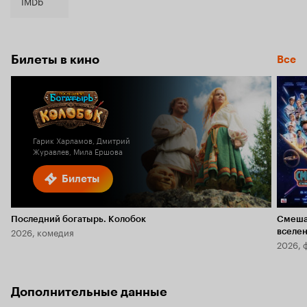
4.7
IMDb
Билеты в кино
Все
Гарик Харламов, Дмитрий
Журавлев, Мила Ершова
Билеты
Последний богатырь. Колобок
Смеша
2026, комедия
вселе
2026, 
Дополнительные данные