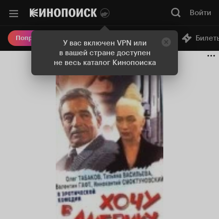
Войти
Онлайн-кинотеатр
Билет
Попробовать Плюс
У вас включен VPN или
в вашей стране доступен
не весь каталог Кинопоиска