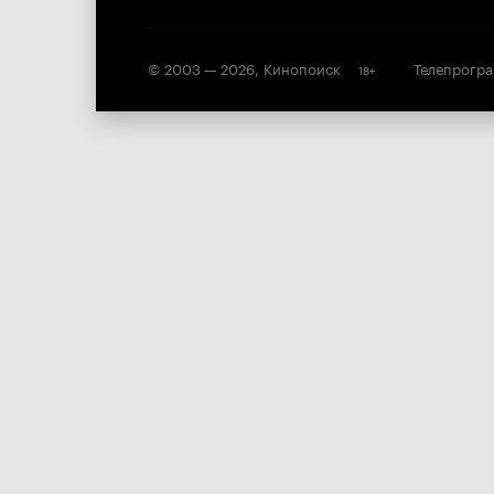
© 2003 —
2026
,
Кинопоиск
Телепрогр
18
+