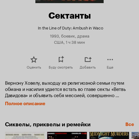
Сектанты
In the Line of Duty: Ambush in Waco
1993, боевик, драма
США, 1 ч 38 мин
Оценить
Буду смотреть
Добавить
Еще
Вернону Ховелу, выходцу из религиозной семьи путем 
обмана и насилия удается встать во главе секты «Ветвь 
Давидова» и объявить себя мессией, совершенно 
поработить своих «последователей битвы с дьяволом».

Полное описание
Проповедуя близость конца света, он закупает оружие для 
«последователей битвы с дьяволом». Наконец он желает 
Сиквелы, приквелы и ремейки
Все
заселить этот мир нами «сынами бога» - собственными, 
выказывая особое пристрастие к 12-летним девочкам.
