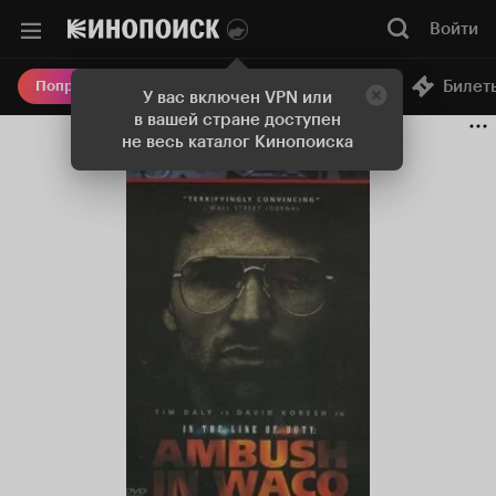
Войти
Онлайн-кинотеатр
Билет
Попробовать Плюс
У вас включен VPN или
в вашей стране доступен
не весь каталог Кинопоиска