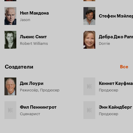
Нил Макдона
Стефен Мэйле
Jason
Льюис Смит
Дебра Джо Рап
Robert Williams
Dorrie
Создатели
Все
Дик Лоури
Кеннет Кауфма
Режиссёр, Продюсер
Продюсер
Фил Пеннингрот
Энн Кайндберг
Сценарист
Продюсер