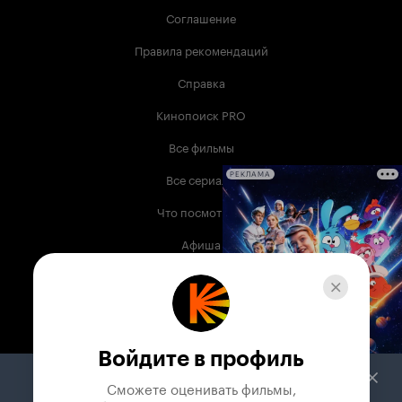
Соглашение
Правила рекомендаций
Справка
Кинопоиск PRO
Все фильмы
Все сериалы
РЕКЛАМА
Что посмотреть
Афиша
Музыка
Телепрограмма
Книги
Войдите в профиль
Служба поддержки
Сможете оценивать фильмы,
