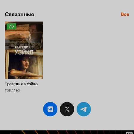
Связанные
Все
Рейтинг
7.6
Кинопоиска
7.6
Трагедия в Уэйко
триллер