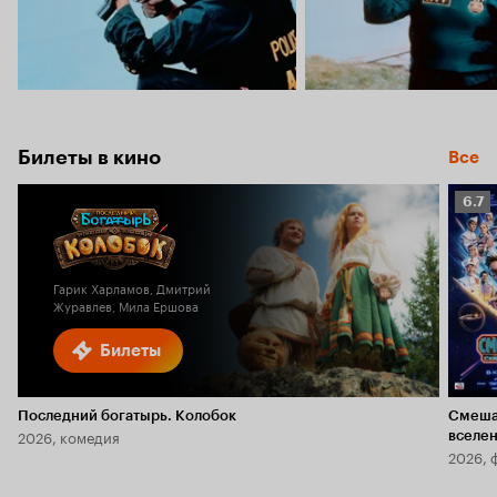
Билеты в кино
Все
Рейт
6.7
Кино
6.7
Гарик Харламов, Дмитрий
Журавлев, Мила Ершова
Билеты
Последний богатырь. Колобок
Смеша
2026, комедия
вселе
2026, 