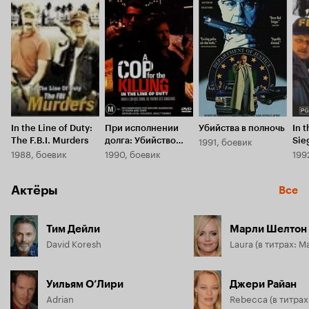
ФБР и полиция готовят операцию по уничтожению секты...
In the Line of Duty:
При исполнении
Убийства в полночь
In t
1991, боевик
The F.B.I. Murders
долга: Убийство
Sie
1988, боевик
1990, боевик
199
полицейского
Актёры
Все
Тим Дейли
Марли Шелтон
David Koresh
Laura (в титрах: M
Уильям О’Лири
Джери Райан
Adrian