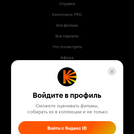
Справка
Кинопоиск PRO
Все фильмы
Все сериалы
Что посмотреть
Афиша
Музыка
Телепрограмма
Книги
Войдите в профиль
Служба поддержки
Сможете оценивать фильмы,

 собирать их в коллекции и не только
© 2003 —
2026
,
Кинопоиск
18
+
Проект компании
Войти с Яндекс ID