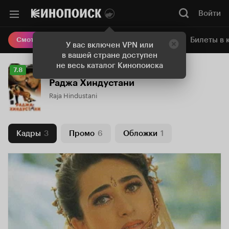
Войти
Онлайн-кинотеатр
Билеты в 
Смотреть кино
У вас включен VPN или
в вашей стране доступен
не весь каталог Кинопоиска
Рейтинг
7.8
Кинопоиска
Раджа Хиндустани
7.8
Raja Hindustani
Кадры
3
Промо
6
Обложки
1