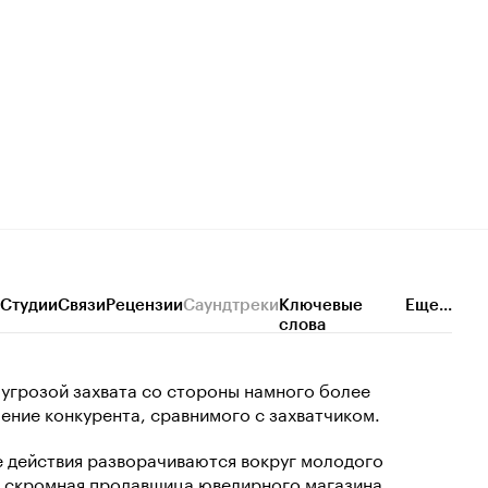
Студии
Связи
Рецензии
Саундтреки
Ключевые
Еще...
слова
 угрозой захвата со стороны намного более
ление конкурента, сравнимого с захватчиком.
е действия разворачиваются вокруг молодого
 скромная продавщица ювелирного магазина,