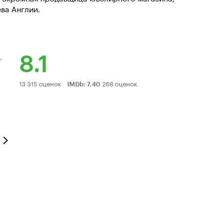
ва Англии.
8.1
Рейтинг
13 315 оценок
268 оценок
IMDb
:
7.40
Кинопоиска
8.1