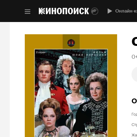
Онлайн-к
0
О
Го
Ст
Жа