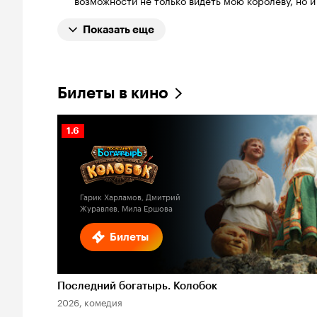
Показать еще
Билеты в кино
Рейтинг
1.6
Кинопоиска
1.6
Гарик Харламов, Дмитрий
Журавлев, Мила Ершова
Билеты
Последний богатырь. Колобок
2026, комедия