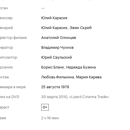
оган
—
жиссер
Юлий Карасик
енарий
Юлий Карасик
,
Эжен Скриб
ректор фильма
Анатолий Олонцев
ератор
Владимир Чухнов
мпозитор
Юрий Саульский
дожник
Борис Бланк
,
Надежда Бузина
нтаж
Любовь Филькина
,
Мария Карева
емьера в мире
25 августа 1979
лиз на DVD
30 марта 2010, «Lizard Cinema Trade»
зраст
0+
емя
2 ч 16 мин