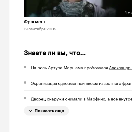
4 м
Длительность 4 мин
Фрагмент
19 сентября 2009
Знаете ли вы, что…
На роль Артура Маршама пробовался
Александр
Экранизация одноимённой пьесы известного фра
Дворец снаружи снимали в Марфино, а все внут
Показать еще