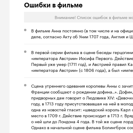
Ошибки в фильме
Внимание! Список ошибок в фильме м
В фильме Анна постоянно (в том числе и на офиц
деле, согласно Акту об Унии 1707 года, Англия и
В первой серии фильма в сцене беседы герцогин
«императора Австрии» Иосифа Первого. Действие 
Первый уже умер (1711 год), и Австрией правил К
«императора Австрии» (с 1806 года), а был «им
Сцена утреннего одевания королевы Анны с зачи
Франции сообщают о рождении дофина..». Дофин, 
придворных дам говорит о Людовике XIV: «Девочк
году, в 1713 году присутствовавшая на ней в мол
одна из новостей гласит: «шведский король Карл
место в 1709 г. Действие происходит в 1713 г. Вр
о ней шли до Лондона 4 года. В той же сцене ло
Однако в начальной сцене фильма Болингброк со
возможности не только видеть мою королеву, но и