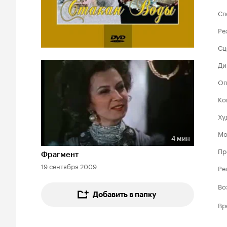
Сл
Ре
Сц
Ди
Оп
Ко
Ху
Мо
4 мин
Длительность 4 мин
Пр
Фрагмент
19 сентября 2009
Ре
Во
Добавить в папку
Вр