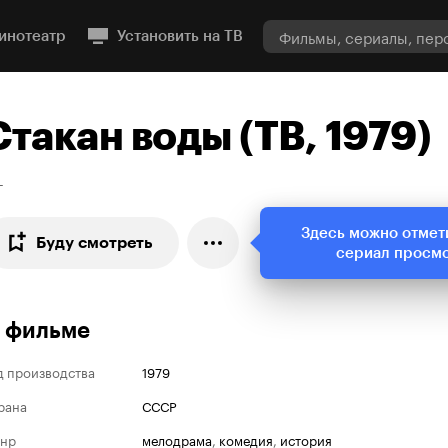
инотеатр
Установить на ТВ
Стакан воды (ТВ, 1979)
+
Здесь можно отмет
Буду смотреть
сериал просм
 фильме
д производства
1979
рана
СССР
нр
мелодрама
,
комедия
,
история