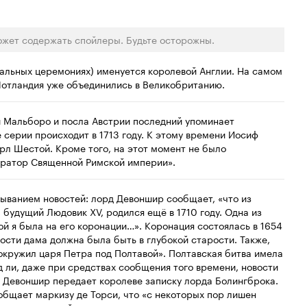
ожет содержать спойлеры. Будьте осторожны.
иальных церемониях) именуется королевой Англии. На самом
 Шотландия уже объединились в Великобританию.
и Мальборо и посла Австрии последний упоминает
серии происходит в 1713 году. К этому времени Иосиф
арл Шестой. Кроме того, на этот момент не было
ператор Священной Римской империи».
тыванием новостей: лорд Девоншир сообщает, «что из
будущий Людовик XV, родился ещё в 1710 году. Одна из
ой я была на его коронации…». Коронация состоялась в 1654
одости дама должна была быть в глубокой старости. Также,
 окружил царя Петра под Полтавой». Полтавская битва имела
яд ли, даже при средствах сообщения того времени, новости
рд Девоншир передает королеве записку лорда Болингброка.
общает маркизу де Торси, что «с некоторых пор лишен
 даже писать ей».