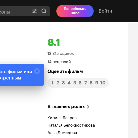
Попробовать
Войти
Плюс
8.1
Рейтинг
13 315 оценок
14 рецензий
Кинопоиска
Оценить фильм
ить фильм или
8.1
отренным
1
2
3
4
5
6
7
8
9
10
В главных ролях
Кирилл Лавров
Наталья Белохвостикова
Алла Демидова