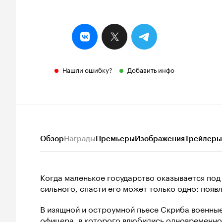
Нашли ошибку?
Добавить инфо
Обзор
Награды
Премьеры
Изображения
Трейлеры
Когда маленькое государство оказывается под
сильного, спасти его может только одно: появ
В изящной и остроумной пьесе Скриба военны
офицера, в которого влюбились одновременно