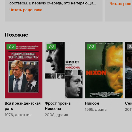
основанную
составом. В первую очередь, это не теряющий
Читать рец
продукт дос
хватки Лиам Нисон. А заодно достойные
Читать рецензию
on-demand. 
ветераны Дайана Лэйн, Мартин Чокаш и Том
титрах
Сайзмор. Не менее привлекателен сюжет о
Лиа
Глубокой Глотке: одном из главных
актеров, вн
разоблачителей в истории США. Сразу скажу,
ограниченн
что оценить фильм в кино было несколько
очередь финансо
Похожие
затруднительно. Потому что прокатчик
выглядит не
«MEGOGO» сделал зрителям очередную
скомканный 
Рейтинг
Рейтинг
Рейтинг
Р
7.5
7.6
7.0
6
подставу: дублирован был только трейлер, а
сюжет. Марк
Кинопоиска
Кинопоиска
Кинопоиска
К
вот для кино эти умельцы сделали
этот невнят
7.5
7.6
7.0
6.
отвратительную несинхронную безграмотную
вину
Нисон
закадровую озвучку, где постоянно
не раскрыт 
произносится «ЭФ-бэ-эр», «инциНдент» и
историю вз
даже иногда проглатываются целые слоги в
сценарий, 
словах. Однако блёклость фильма нельзя
рисовать по
списать на один плохой перевод и
политическо
озвучивание. Фильм слабо выстроен
дико и не хватает. Ну и напо
драматически и у него проблемы со
из второсте
сценарием. Зритель теряется в именах и датах.
Вся президентская
Фрост против
Никсон
многих изве
Сек
Нисон хорош, но в таком сценарии ему
1995, драма
201
рать
Никсона
добавил ник
совершенно душно. Действие разворачивается
1976, детектив
2008, драма
так взгляну
крайне медленно, фильм успевает утомить, как
«Уотергейт
будто идёт три часа, а не вполне стандартные
экскурс ис
сто минут. Хороша только нагоняющая саспенс
уровня Wiki