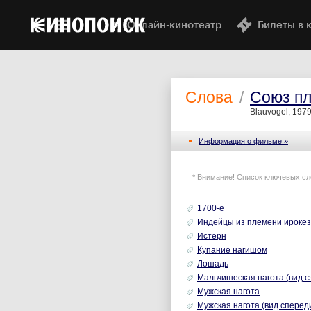
Онлайн-кинотеатр
Билеты в 
Слова
/
Союз пл
Blauvogel, 197
Информация o фильме »
* Внимание! Список ключевых сл
1700-е
Индейцы из племени ирокез
Истерн
Купание нагишом
Лошадь
Мальчишеская нагота (вид с
Мужская нагота
Мужская нагота (вид сперед