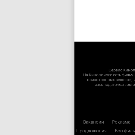
Сервис Киноп
На Кинопоиске есть фильмы
психотропных веществ, и
законодательством о
Вакансии
Реклама
Предложения
Все фил