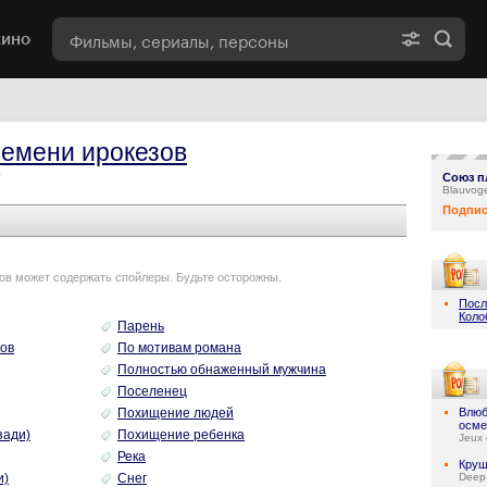
кино
емени ирокезов
9
Союз п
Blauvog
Подпис
ов может содержать спойлеры. Будьте осторожны.
Посл
Коло
Парень
ов
По мотивам романа
Полностью обнаженный мужчина
Поселенец
Похищение людей
Влюб
осме
зади)
Похищение ребенка
Jeux 
Река
Круш
и)
Снег
Deep