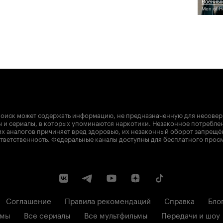
Военны
Men of H
оиск может содержать информацию, не предназначенную для несове
 и сериалы, в которых упоминаются наркотики. Незаконное потребле
х аналогов причиняет вред здоровью, их незаконный оборот запрещё
тветственность. Федеральные каналы доступны для бесплатного прос
Соглашение
Правила рекомендаций
Справка
Бло
ьмы
Все сериалы
Все мультфильмы
Передачи и шоу