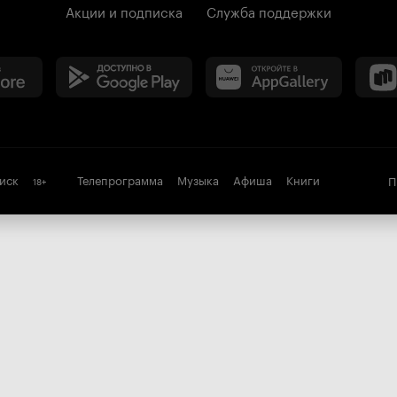
Акции и подписка
Служба поддержки
иск
Телепрограмма
Музыка
Афиша
Книги
П
18
+