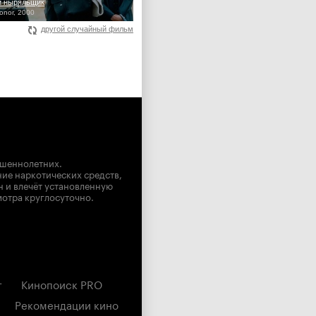
й ныряльщик
onor, 2000
другой случайный фильм
ршеннолетних.
ние наркотических средств,
н и влечёт установленную
мотра круглосуточно.
г
Кинопоиск PRO
Рекомендации кино