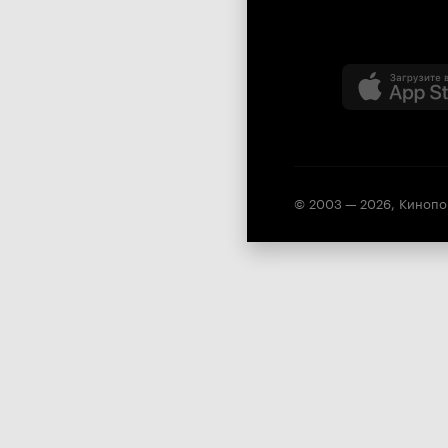
© 2003 —
2026
,
Кинопо