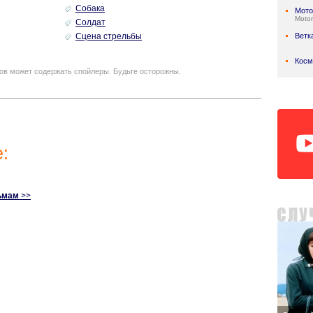
Собака
Мото
Motor
Солдат
Сцена стрельбы
Ветк
Косм
ов может содержать спойлеры. Будьте осторожны.
:
ьмам
>>