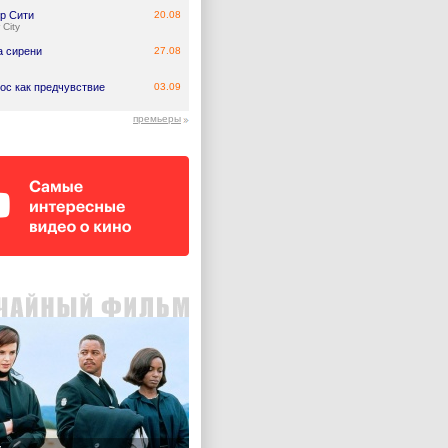
р Сити
20.08
 City
а сирени
27.08
ос как предчувствие
03.09
премьеры