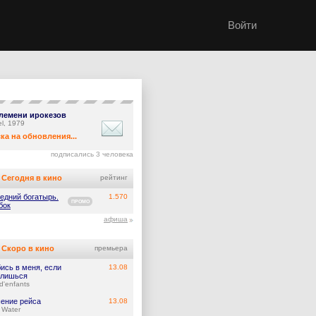
Войти
лемени ирокезов
el, 1979
ка на обновления...
подписались 3 человека
Сегодня в кино
рейтинг
едний богатырь.
1.570
ПРОМО
бок
афиша
Скоро в кино
премьера
ись в меня, если
13.08
лишься
d'enfants
ение рейса
13.08
 Water