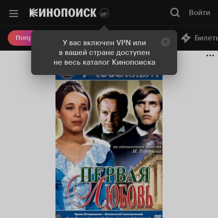
Войти
Онлайн-кинотеатр
Билет
Попробовать Плюс
У вас включен VPN или
в вашей стране доступен
не весь каталог Кинопоиска