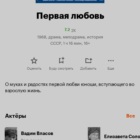
Первая любовь
2K
Рейтинг
7.2
Кинопоиска
1968, драма, мелодрама, история
7.2
СССР, 1 ч 16 мин, 16+
Оценить
Буду смотреть
Добавить
Еще
О муках и радостях первой любви юноши, вступающего во 
взрослую жизнь.
Актёры
Все
Вадим Власов
Елизавета Сол
Вольдемар