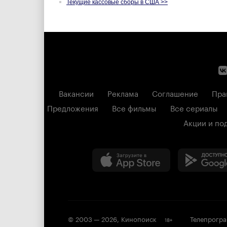
Текущие кассовые сборы в США >>
Вакансии
Реклама
Соглашение
Пра
Предложения
Все фильмы
Все сериалы
Акции и по
© 2003 —
2026
,
Кинопоиск
Телепрогр
18
+