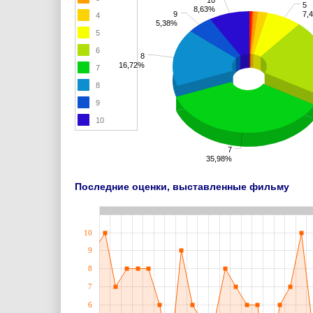
5
8,63%
9
7,
4
5,38%
5
6
8
16,72%
7
8
9
10
7
35,98%
Последние оценки, выставленные фильму
10
9
8
7
6