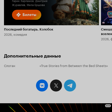
Гарик Харламов, Дмитрий
Журавлев, Мила Ершова
Билеты
Последний богатырь. Колобок
Смеша
2026, комедия
вселе
2026, 
Дополнительные данные
Слоган
«True Stories from Between the Bed Sheets»