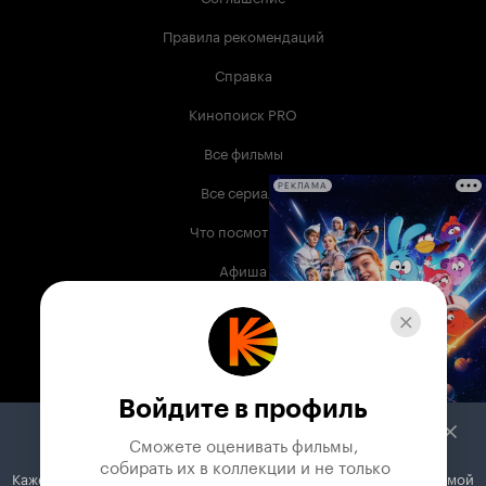
Правила рекомендаций
Справка
Кинопоиск PRO
Все фильмы
Все сериалы
РЕКЛАМА
Что посмотреть
Афиша
Музыка
Телепрограмма
Книги
Войдите в профиль
Служба поддержки
Сможете оценивать фильмы,

 собирать их в коллекции и не только
Кажется, вы используете блокировщик рекламы. Вместе с рекламой