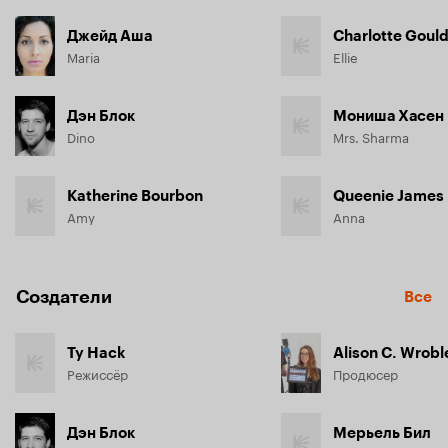
Джейд Аша
Charlotte Goul
Maria
Ellie
Дэн Блок
Мониша Хасен
Dino
Mrs. Sharma
Katherine Bourbon
Queenie James
Amy
Anna
Создатели
Все
Ty Hack
Alison C. Wrob
Режиссёр
Продюсер
Дэн Блок
Мерьель Бил