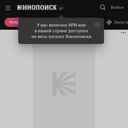
Войти
Онлайн-кинотеатр
Билет
Попробовать Плюс
У вас включен VPN или
в вашей стране доступен
не весь каталог Кинопоиска