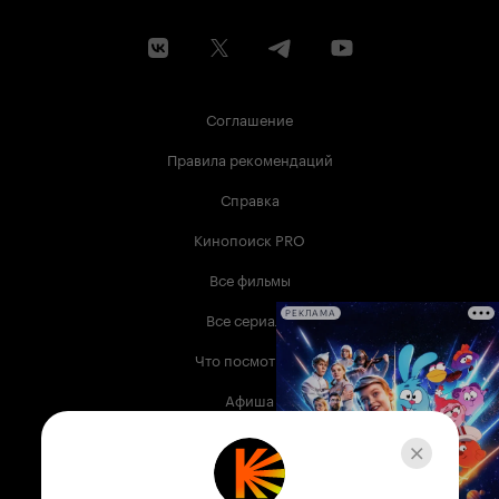
Соглашение
Правила рекомендаций
Справка
Кинопоиск PRO
Все фильмы
Все сериалы
РЕКЛАМА
Что посмотреть
Афиша
Музыка
Телепрограмма