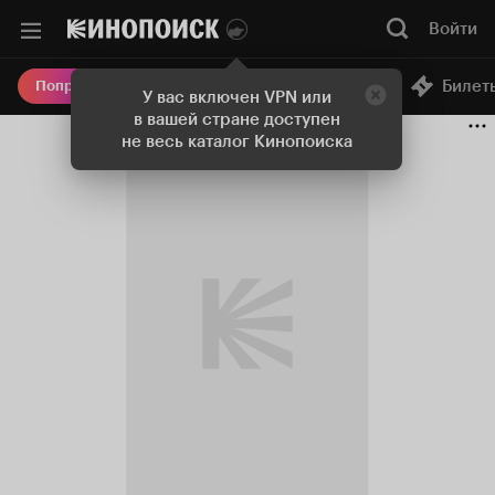
Войти
Онлайн-кинотеатр
Билет
Попробовать Плюс
У вас включен VPN или
в вашей стране доступен
не весь каталог Кинопоиска