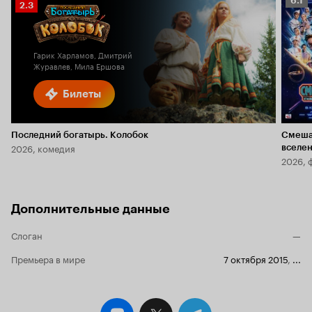
6.1
Рейтинг
2.3
Кино
Кинопоиска
6.1
2.3
Гарик Харламов, Дмитрий
Журавлев, Мила Ершова
Билеты
Последний богатырь. Колобок
Смеша
2026, комедия
вселе
2026, 
Дополнительные данные
Слоган
—
Премьера в мире
7 октября 2015
,
...