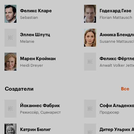
Феликс Кларе
Годехард Гизе
Sebastian
Florian Mattausch
Эллен Шлутц
Анника Блендл
Melanie
Susanne Mattausc
Марен Кройман
Феликс Фёртл
Heidi Dreyer
Anwalt Volker Jett
Создатели
Все
Йоханнес Фабрик
Софи Альденх
Режиссёр, Сценарист
Продюсер
Катрин Бюлиг
Дитер Ульрих 