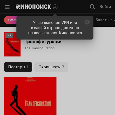
Войти
Онлайн-кинотеатр
Билеты в 
Смотреть кино
У вас включен VPN или
в вашей стране доступен
не весь каталог Кинопоиска
Рейтинг
5.7
Кинопоиска
Трансфигурация
5.7
The Transfiguration
Постеры
1
Скриншоты
7