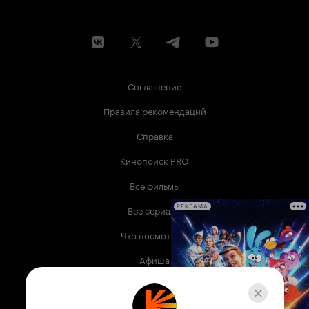
Соглашение
Правила рекомендаций
Справка
Кинопоиск PRO
Все фильмы
Все сериалы
РЕКЛАМА
Что посмотреть
Афиша
Музыка