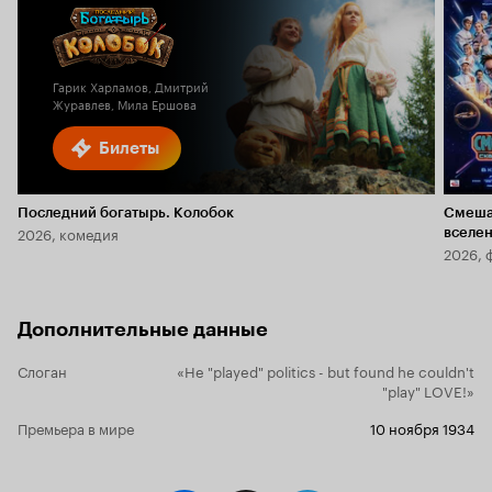
Гарик Харламов, Дмитрий
Журавлев, Мила Ершова
Билеты
Последний богатырь. Колобок
Смеша
2026, комедия
вселе
2026, 
Дополнительные данные
Слоган
«He "played" politics - but found he couldn't
"play" LOVE!»
Премьера в мире
10 ноября 1934