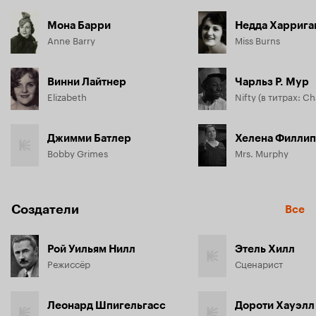
Мона Барри
Недда Харрига
Anne Barry
Miss Burns
Винни Лайтнер
Чарльз Р. Мур
Elizabeth
Джимми Батлер
Хелена Филлип
Bobby Grimes
Mrs. Murphy
Создатели
Все
Рой Уильям Нилл
Этель Хилл
Режиссёр
Сценарист
Леонард Шпигельгасс
Дороти Хауэлл