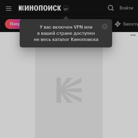
Войти
Онлайн-кинотеатр
Билет
Попробовать Плюс
У вас включен VPN или
в вашей стране доступен
не весь каталог Кинопоиска