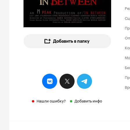
Ре
Сц
Пр
Оп
Добавить в папку
Ко
Мо
Бю
Пр
Вр
Нашли ошибку?
Добавить инфо