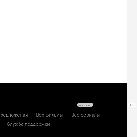
Билеты
Билеты
Билеты
овещие
На деревню
Старый орёл
твецы: Пекло
дедушке 2
2026, семейный
6, ужасы
2026, комедия
РЕКЛАМА
редложения
Все фильмы
Все сериалы
Служба поддержки