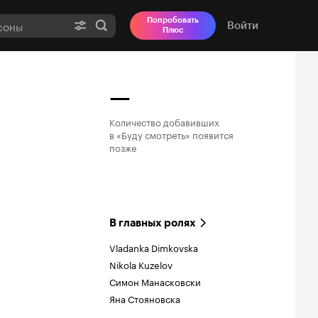
Попробовать
Войти
Плюс
—
Количество добавивших

в «Буду смотреть» появится

позже
В главных ролях
Vladanka Dimkovska
Nikola Kuzelov
Симон Манасковски
Яна Стояновска