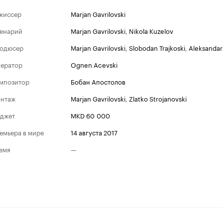
жиссер
Marjan Gavrilovski
енарий
Marjan Gavrilovski
,
Nikola Kuzelov
одюсер
Marjan Gavrilovski
,
Slobodan Trajkoski
,
Aleksandar 
ератор
Ognen Acevski
мпозитор
Бобан Апостолов
нтаж
Marjan Gavrilovski
,
Zlatko Strojanovski
джет
MKD 60 000
емьера в мире
14 августа 2017
емя
—