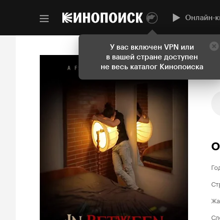
Онлайн-к
У вас включен VPN или
в вашей стране доступен
не весь каталог Кинопоиска
О
Го
Ст
Жа
Сл