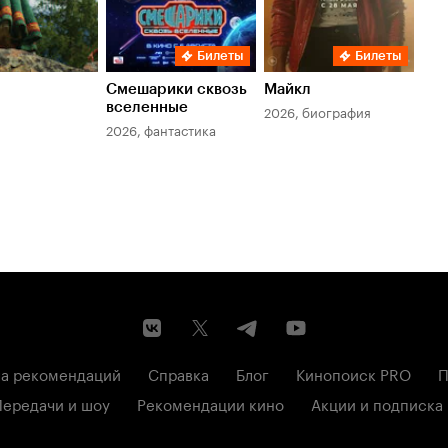
Билеты
Билеты
Смешарики сквозь
Майкл
Зл
вселенные
мер
2026, биография
2026, фантастика
202
а рекомендаций
Справка
Блог
Кинопоиск PRO
П
Передачи и шоу
Рекомендации кино
Акции и подписка