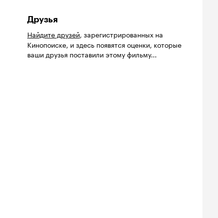
Друзья
Найдите друзей
, зарегистрированных на
Кинопоиске, и здесь появятся оценки, которые
ваши друзья поставили этому фильму...
йтинг
Рейтинг
Рейтинг
8
7.1
7.4
нопоиска
Кинопоиска
Кинопоиска
8
7.1
7.4