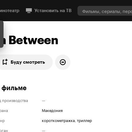
инотеатр
Установить на ТВ
In Between
Буду смотреть
 фильме
д производства
—
рана
Македония
нр
короткометражка
,
триллер
оган
—