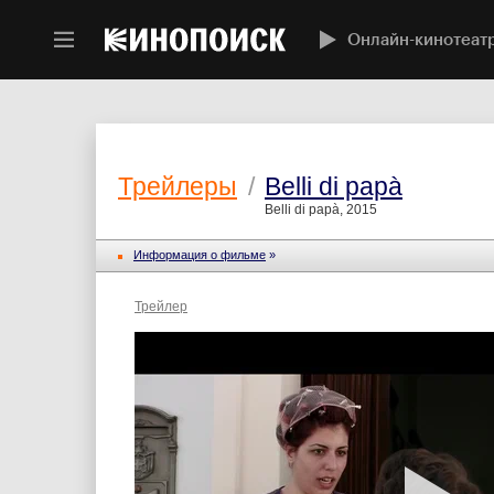
Онлайн-кинотеат
Трейлеры
/
Belli di papà
Belli di papà, 2015
Информация о фильме
»
Трейлер