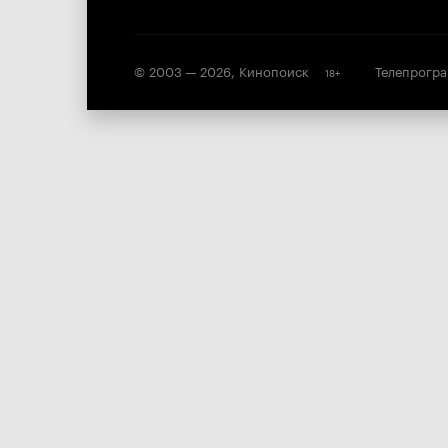
© 2003 —
2026
,
Кинопоиск
Телепрогр
18
+