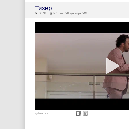
Тизер
00:31
57
— 28 декабря 2015
добавить в: