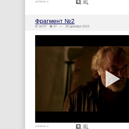
добавить в:
Фрагмент №2
00:47
37
— 28 декабря 2015
добавить в: