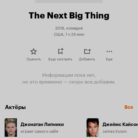
The Next Big Thing
2016, комедия
США, 1 ч 24 мин
Оценить
Буду смотреть
Добавить
Еще
Информации пока нет,
но это временно — скоро все добавим.
Актёры
Все
Джонатан Липники
Джеймс Кайсон
играет самого себя
James Kyson