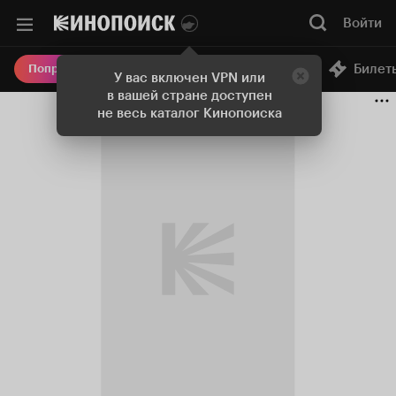
Войти
Онлайн-кинотеатр
Билет
Попробовать Плюс
У вас включен VPN или
в вашей стране доступен
не весь каталог Кинопоиска