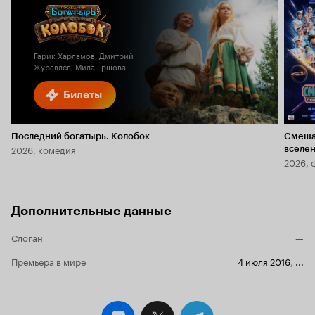
Гарик Харламов, Дмитрий
Журавлев, Мила Ершова
Билеты
Последний богатырь. Колобок
Смеша
2026, комедия
вселе
2026, 
Дополнительные данные
Слоган
—
Премьера в мире
4 июля 2016
,
...