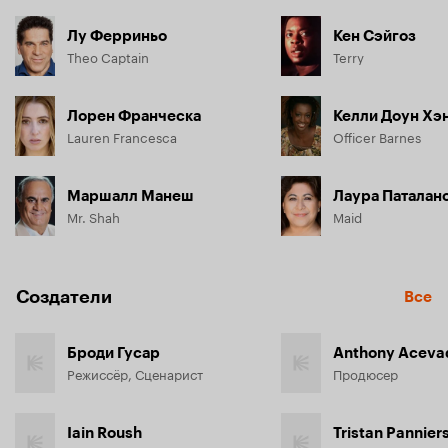
Лу Ферриньо
Кен Сэйгоз
Theo Captain
Terry
Лорен Франческа
Келли Доун Хэ
Lauren Francesca
Officer Barnes
Маршалл Манеш
Лаура Паталан
Mr. Shah
Maid
Создатели
Все
Броди Гусар
Anthony Aceva
Режиссёр, Сценарист
Продюсер
Iain Roush
Tristan Pannier