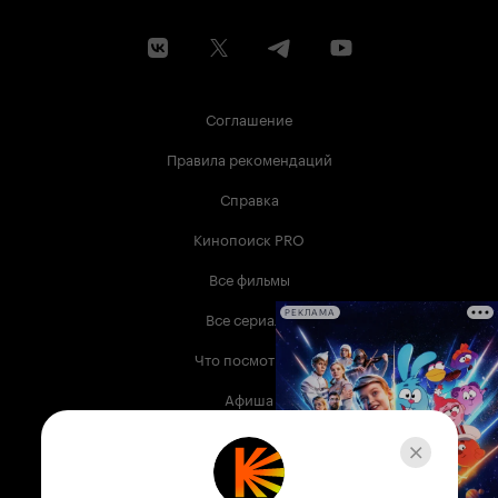
Соглашение
Правила рекомендаций
Справка
Кинопоиск PRO
Все фильмы
Все сериалы
РЕКЛАМА
Что посмотреть
Афиша
Музыка
Телепрограмма