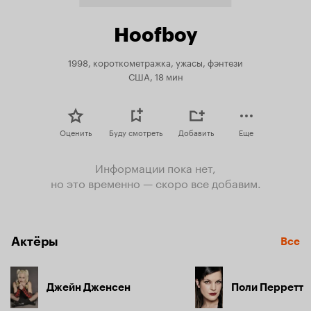
Hoofboy
1998, короткометражка, ужасы, фэнтези
США, 18 мин
Оценить
Буду смотреть
Добавить
Еще
Информации пока нет,
но это временно — скоро все добавим.
Актёры
Все
Джейн Дженсен
Поли Перретт