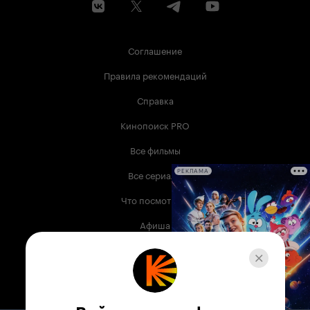
Соглашение
Правила рекомендаций
Справка
Кинопоиск PRO
Все фильмы
Все сериалы
РЕКЛАМА
Что посмотреть
Афиша
Музыка
Телепрограмма
Книги