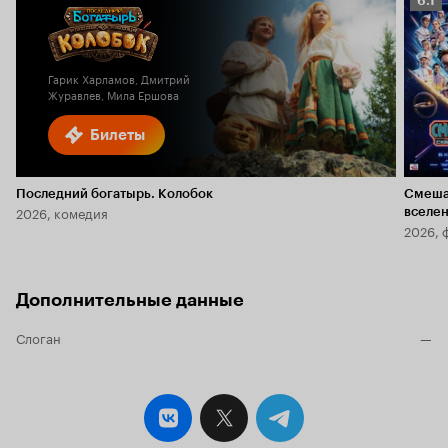
6.1
Кино
6.1
Гарик Харламов, Дмитрий
Журавлев, Мила Ершова
Билеты
Последний богатырь. Колобок
Смеша
2026, комедия
вселе
2026, 
Дополнительные данные
Слоган
—