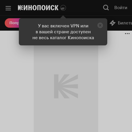
Войти
Онлайн-кинотеатр
Билет
Попробовать Плюс
У вас включен VPN или
в вашей стране доступен
не весь каталог Кинопоиска