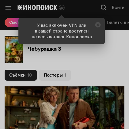
Войти
Онлайн-кинотеатр
Билеты в 
Смотреть кино
У вас включен VPN или
в вашей стране доступен
не весь каталог Кинопоиска
Чебурашка 3
Съёмки
10
Постеры
1