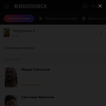
Войти
Онлайн-кинотеатр
Билеты в 
Смотреть кино
Чебурашка 3
2026
Съемочная группа
Художники
Фёдор Савельев
постановщик
Светлана Никитина