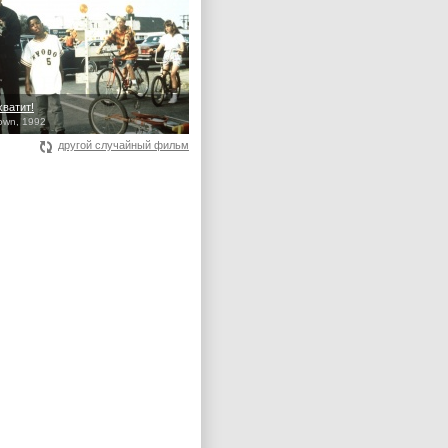
хватит!
Down, 1992
другой случайный фильм