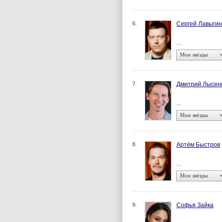
6.
Сергей Лавыгин
...
Мои звёзды
7.
Дмитрий Лысен
...
Мои звёзды
8.
Артём Быстров
...
Мои звёзды
9.
Софья Зайка