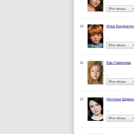
...
Мои звёзды
10.
Илья Кондрате
...
Мои звёзды
11.
Ева Смирнова
...
Мои звёзды
12.
Наталья Щукин
...
Мои звёзды