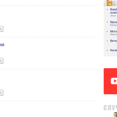
Влюб
осме
Jeux 
Круш
Deep
Мото
Motor
Ветк
ков
Косм