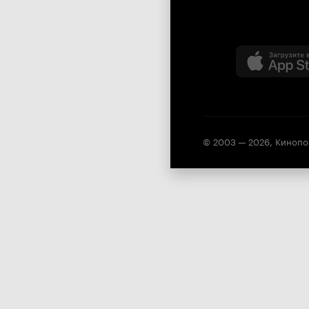
© 2003 —
2026
,
Кинопо