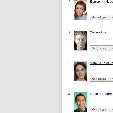
13.
Екатерина Чер
...
Мои звёзды
14.
Оливье Сиу
...
Мои звёзды
15.
Марина Коняшк
...
Мои звёзды
16.
Жаннат Керимб
...
Мои звёзды