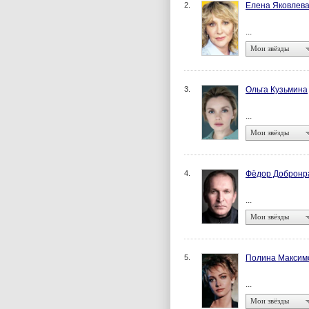
2.
Елена Яковлев
...
Мои звёзды
3.
Ольга Кузьмина
...
Мои звёзды
4.
Фёдор Добронр
...
Мои звёзды
5.
Полина Максим
...
Мои звёзды