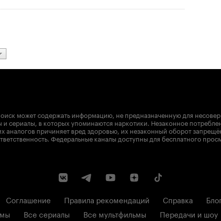
оиск может содержать информацию, не предназначенную для несове
 и сериалы, в которых упоминаются наркотики. Незаконное потребле
х аналогов причиняет вред здоровью, их незаконный оборот запрещё
тветственность. Федеральные каналы доступны для бесплатного прос
Соглашение
Правила рекомендаций
Справка
Бло
ьмы
Все сериалы
Все мультфильмы
Передачи и шоу