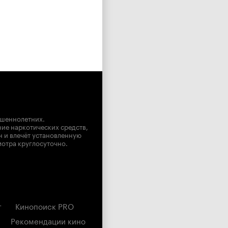
ршеннолетних.
ние наркотических средств,
н и влечёт установленную
мотра круглосуточно.
г
Кинопоиск PRO
Рекомендации кино