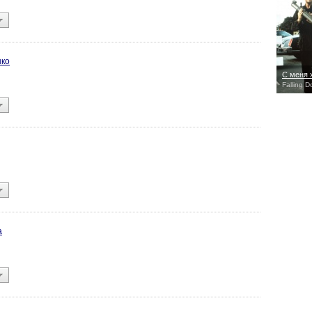
нко
С меня 
Falling 
а