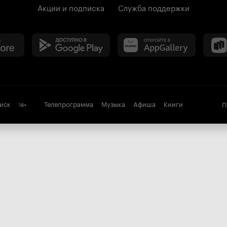
Акции и подписка
Служба поддержки
иск
Телепрограмма
Музыка
Афиша
Книги
П
18
+