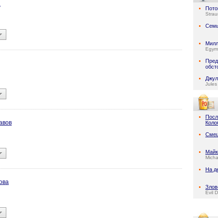
а
Пото
Stra
Семь
Милл
Egymi
Пред
обст
Джул
Jules
Посл
авов
Коло
Смеш
Майк
Micha
На д
ова
Злов
Evil 