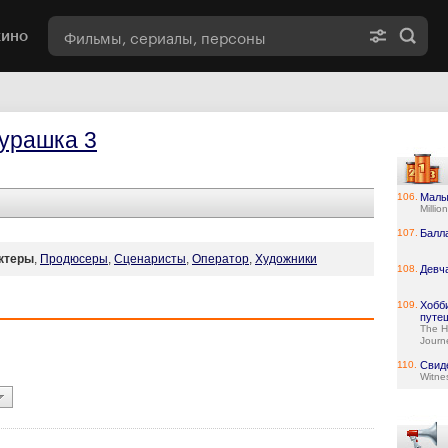
кино
урашка 3
106.
Малы
Millio
107.
Балл
ктеры
,
Продюсеры
,
Сценаристы
,
Оператор
,
Художники
108.
Девч
109.
Хобб
путе
The H
Journ
110.
Свид
Witne