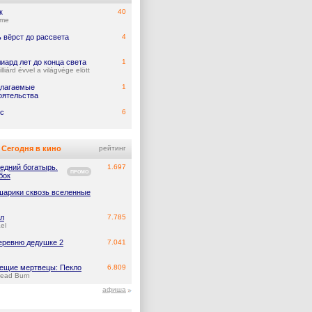
к
40
ume
 вёрст до рассвета
4
иард лет до конца света
1
lliárd évvel a világvége elött
лагаемые
1
оятельства
с
6
Сегодня в кино
рейтинг
едний богатырь.
1.697
ПРОМО
бок
арики сквозь вселенные
л
7.785
el
еревню дедушке 2
7.041
ещие мертвецы: Пекло
6.809
Dead Burn
афиша