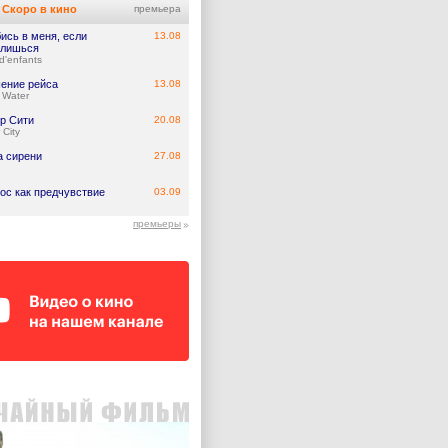
Скоро в кино
премьера
ись в меня, если
13.08
лишься
d'enfants
ение рейса
13.08
 Water
р Сити
20.08
 City
а сирени
27.08
ос как предчувствие
03.09
премьеры