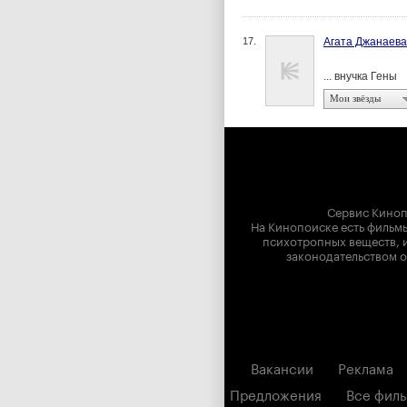
17.
Агата Джанаева
... внучка Гены
Мои звёзды
Сервис Киноп
На Кинопоиске есть фильмы
психотропных веществ, и
законодательством о
Вакансии
Реклама
Предложения
Все фил