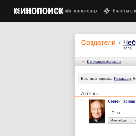
Онлайн-кинотеатр
Билеты в 
Создатели
/
Чеб
2026
К описанию фильма »
Быстрый переход:
Режиссер
,
А
Актеры
1.
Сергей Гармаш
... Гена
Мои звёзды