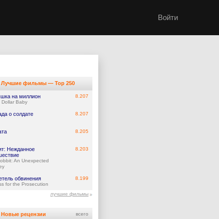
Войти
Лучшие фильмы — Top 250
шка на миллион
8.207
n Dollar Baby
ада о солдате
8.207
ата
8.205
ит: Нежданное
8.203
шествие
obbit: An Unexpected
ey
етель обвинения
8.199
ss for the Prosecution
лучшие фильмы
Новые рецензии
всего