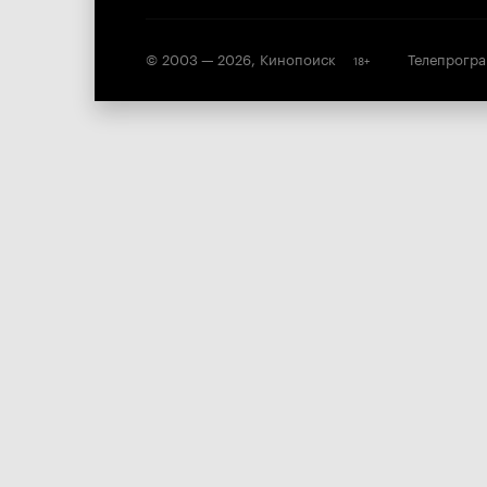
© 2003 —
2026
,
Кинопоиск
Телепрогр
18
+