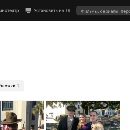
инотеатр
Установить на ТВ
бложки
2