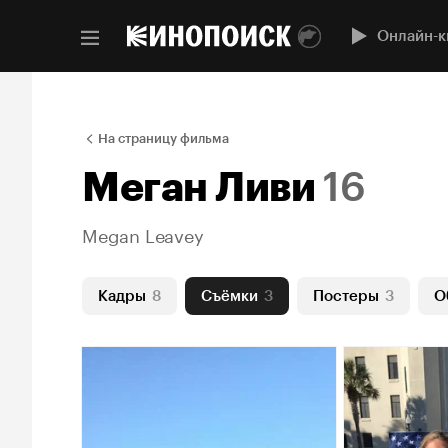
Онлайн-к
На страницу фильма
Меган Ливи
16
Megan Leavey
Кадры
8
Съёмки
3
Постеры
3
О