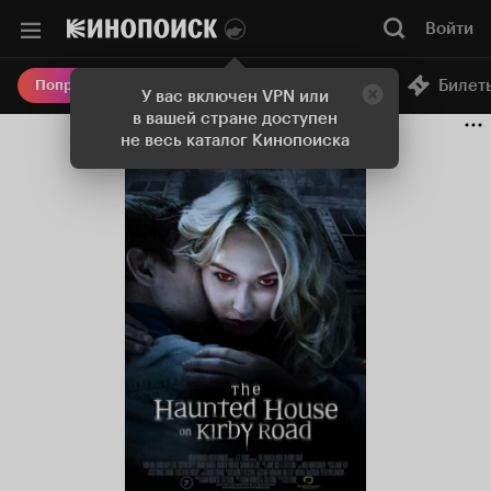
Войти
Онлайн-кинотеатр
Билет
Попробовать Плюс
У вас включен VPN или
в вашей стране доступен
не весь каталог Кинопоиска