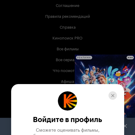
Соглашение
Правила рекомендаций
Справка
Кинопоиск PRO
Все фильмы
Все сериалы
РЕКЛАМА
Что посмотреть
Афиша
Музыка
Телепрограмма
Книги
Войдите в профиль
Служба поддержки
Сможете оценивать фильмы,
