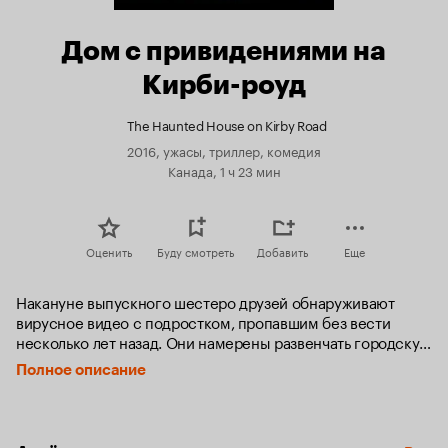
Дом с привидениями на
Кирби-роуд
The Haunted House on Kirby Road
2016, ужасы, триллер, комедия
Канада, 1 ч 23 мин
Оценить
Буду смотреть
Добавить
Еще
Накануне выпускного шестеро друзей обнаруживают 
вирусное видео с подростком, пропавшим без вести 
несколько лет назад. Они намерены развенчать городскую 
легенду о местном доме с привидениями, который 
Полное описание
связывали с этим загадочным событием, однако ночь в 
этом доме может стать для них последней.