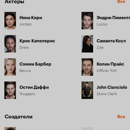
Актёры
Все
Нина Кири
Эндрю Пимент
Jordan
Lucky
Крис Капелерис
Саманта Коул
Drew
Zoe
Сэмми Барбер
Колин Прайс
Becca
Officer Tritt
Остин Даффи
John Cianciolo
Truggers
Store Clerk
Создатели
Все