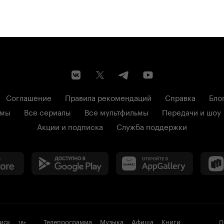
Соглашение
Правила рекомендаций
Справка
Бло
ьмы
Все сериалы
Все мультфильмы
Передачи и шоу
Акции и подписка
Служба поддержки
иск
Телепрограмма
Музыка
Афиша
Книги
П
18
+