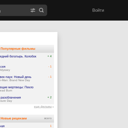
Войти
Популярные фильмы
едний богатырь. Колобок
+ 4
сея
- 1
Odyssey
век-паук: Новый день
- 1
er-Man: Brand New Day
ещие мертвецы: Пекло
Dead Burn
 разоблачения
+ 2
osure Day
еще фильмы
Новые рецензии
всего
чая
1