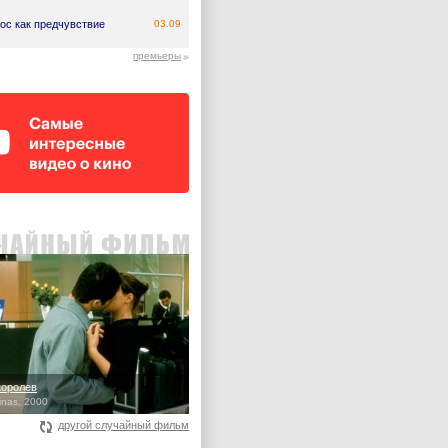
ос как предчувствие
03.09
премьеры
королев
inas, 2000
другой случайный фильм