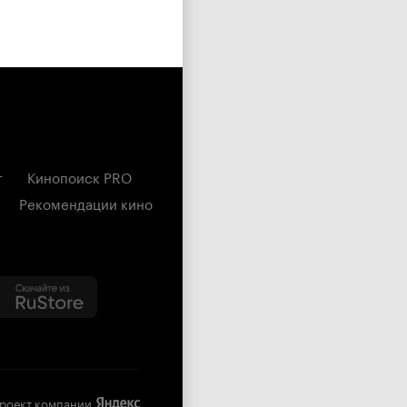
г
Кинопоиск PRO
Рекомендации кино
роект компании