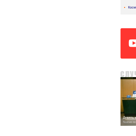
Косм
Девять 
Nueve re