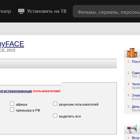
театр
Установить на ТВ
nyFACE
CE, 2015
1.
Посл
2.
Одис
The 
3.
Чело
Spid
регистрированным
пользователям!
4.
Злов
Evil 
афиша
рецензии пользователей
5.
День
премьера в РФ
Discl
выделить все
Везу