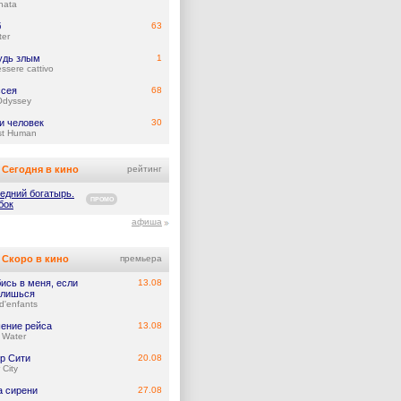
nata
б
63
ter
удь злым
1
ssere cattivo
сея
68
Odyssey
и человек
30
st Human
Сегодня в кино
рейтинг
едний богатырь.
ПРОМО
бок
афиша
Скоро в кино
премьера
ись в меня, если
13.08
лишься
d'enfants
ение рейса
13.08
 Water
р Сити
20.08
 City
а сирени
27.08