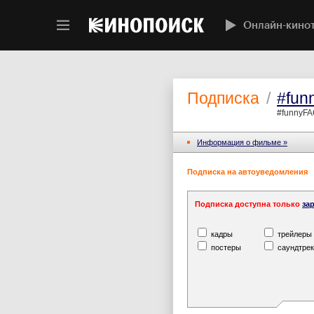
Онлайн-кино
Подписка
/
#fun
#funnyFA
Информация o фильме »
Подписка на автоуведомления
Подписка доступна только
за
кадры
трейлеры
постеры
саундтрек