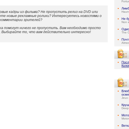
Fortu
Лим
овые кадры из фильма? Не пропустить релиз на DVD или
Haun
ете новые рекламные ролики? Интересуетесь новостями о
Не б
 комментарии зрителей?
Non e
а помогут ничего не пропустить. Вам необходимо просто
Одис
у. Выбирайте то, что вам действительно интересно!
The 
Почт
Almo
Посл
Коло
Влюб
осме
Jeux 
Круш
Deep
Мото
Motor
Ветк