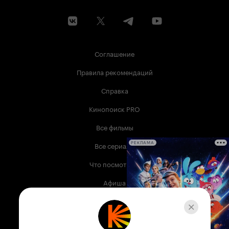
Соглашение
Правила рекомендаций
Справка
Кинопоиск PRO
Все фильмы
Все сериалы
РЕКЛАМА
Что посмотреть
Афиша
Музыка
Телепрограмма