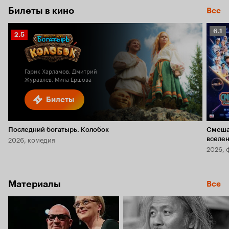
Билеты в кино
Все
Рейт
6.1
Рейтинг
2.5
Кино
Кинопоиска
6.1
2.5
Гарик Харламов, Дмитрий
Журавлев, Мила Ершова
Билеты
Последний богатырь. Колобок
Смеша
2026, комедия
вселе
2026, 
Материалы
Все