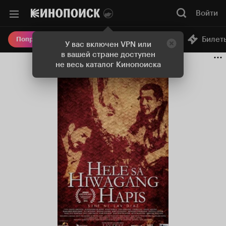
Войти
Онлайн-кинотеатр
Билет
Попробовать Плюс
У вас включен VPN или
в вашей стране доступен
не весь каталог Кинопоиска