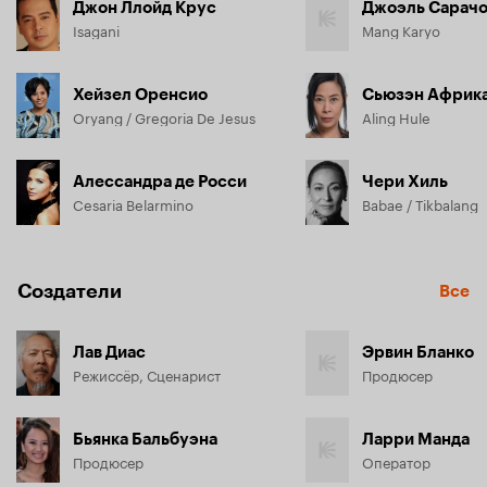
Джон Ллойд Крус
Джоэль Сарач
Isagani
Mang Karyo
Хейзел Оренсио
Сьюзэн Африк
Oryang / Gregoria De Jesus
Aling Hule
Алессандра де Росси
Чери Хиль
Cesaria Belarmino
Babae / Tikbalang
Создатели
Все
Лав Диас
Эрвин Бланко
Режиссёр, Сценарист
Продюсер
Бьянка Бальбуэна
Ларри Манда
Продюсер
Оператор