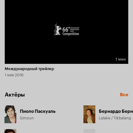
1 мин
Длительность 1 мин
Международный трейлер
1 мая 2016
Актёры
Все
Пиоло Паскуаль
Бернардо Бер
Simoun
Lalake / Tikbalang