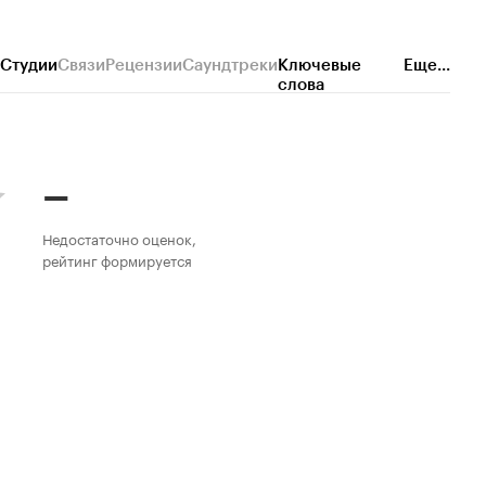
Студии
Связи
Рецензии
Саундтреки
Ключевые
Еще...
слова
–
Недостаточно оценок,
рейтинг формируется