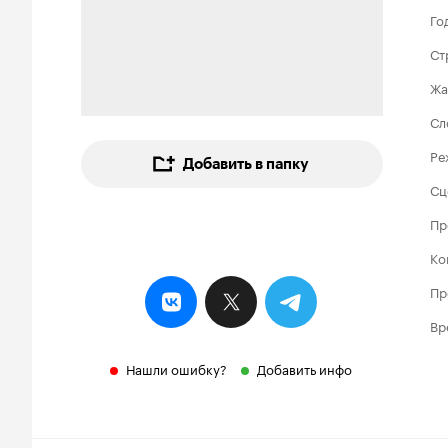
Го
Ст
Жа
Сл
Ре
Добавить в папку
Сц
Пр
Ко
Пр
Вр
Нашли ошибку?
Добавить инфо