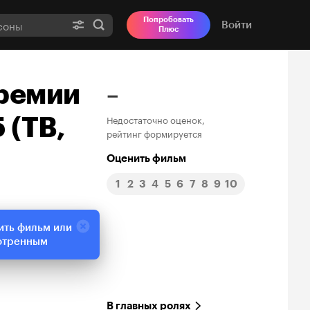
Попробовать
Войти
Плюс
ремии
–
 (ТВ,
Недостаточно оценок,
рейтинг формируется
Оценить фильм
1
2
3
4
5
6
7
8
9
10
ить фильм или
отренным
В главных ролях