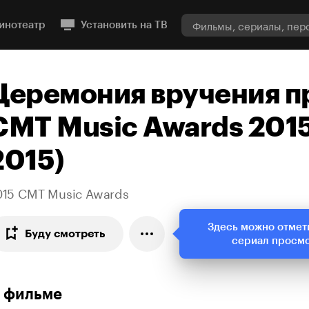
инотеатр
Установить на ТВ
Церемония вручения п
CMT Music Awards 2015
2015)
015 CMT Music Awards
Здесь можно отмет
Буду смотреть
сериал просм
 фильме