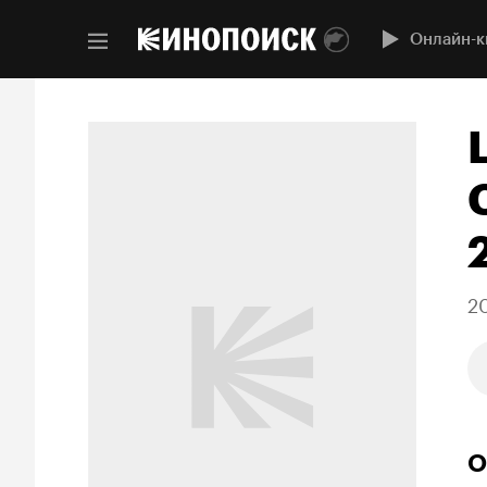
Онлайн-к
2
О