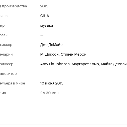
д производства
2015
рана
США
нр
музыка
оган
—
жиссер
Джо ДеМайо
енарий
М. Диксон
,
Стивен Мерфи
одюсер
Amy Lin Johnson
,
Маргарет Комо
,
Майкл Демпси
мпозитор
—
емьера в мире
10 июня 2015
емя
2 ч 30 мин