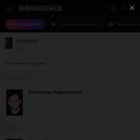
Войти
Онлайн-кинотеатр
Билеты в 
Смотреть кино
Напарник
2017
Съемочная группа
Режиссеры
Александр Андрющенко
Актеры