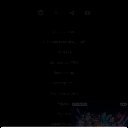
Соглашение
Правила рекомендаций
Справка
Кинопоиск PRO
Все фильмы
Все сериалы
Что посмотреть
Афиша
РЕКЛАМА
Музыка
Телепрограмма