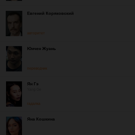
Евгений Коряковский
авторитет
Юнчен Жуань
переводчик
Ян Гэ
Yang Ge
гадалка
Яна Кошкина