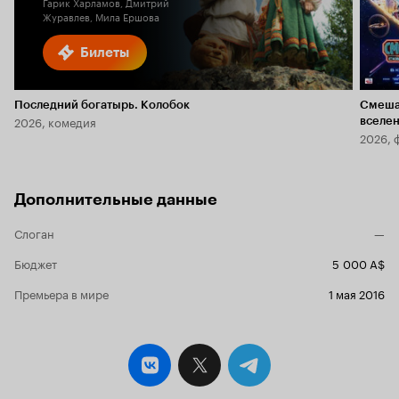
Гарик Харламов, Дмитрий
Журавлев, Мила Ершова
Билеты
Последний богатырь. Колобок
Смеша
2026, комедия
вселе
2026, 
Дополнительные данные
Слоган
—
Бюджет
5 000 A$
Премьера в мире
1 мая 2016