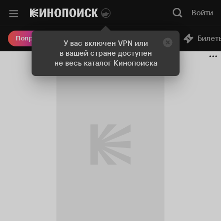
Войти
Онлайн-кинотеатр
Билет
Попробовать Плюс
У вас включен VPN или
в вашей стране доступен
не весь каталог Кинопоиска