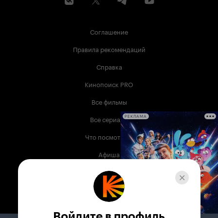
Соглашение
Правила рекомендаций
Справка
Кинопоиск PRO
Все фильмы
Все сериалы
РЕКЛАМА
Что посмотреть
Афиша
Музыка
Телепрограмма
Книги
Войдите в профиль