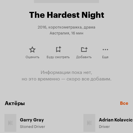
The Hardest Night
2016, короткометражка, драма
Австралия, 16 мин
Оценить
Буду смотреть
Добавить
Еще
Информации пока нет,
но это временно — скоро все добавим.
Актёры
Все
Garry Gray
Adrian Kolavcic
Stoned Driver
Driver