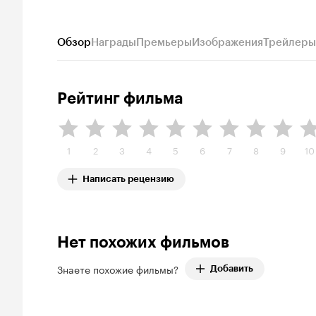
Обзор
Награды
Премьеры
Изображения
Трейлеры
Рейтинг фильма
1
2
3
4
5
6
7
8
9
10
Написать рецензию
Нет похожих фильмов
Знаете похожие фильмы?
Добавить