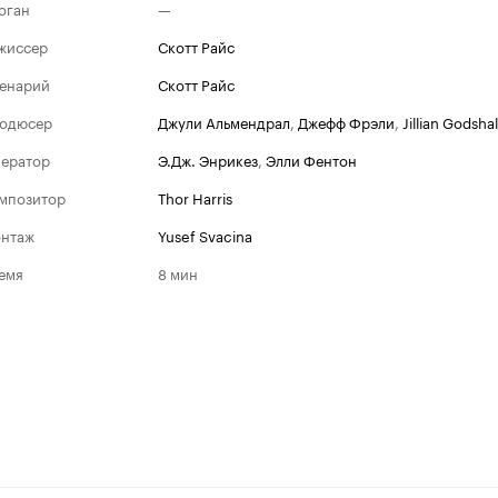
оган
—
жиссер
Скотт Райс
енарий
Скотт Райс
одюсер
Джули Альмендрал
,
Джефф Фрэли
,
Jillian Godshal
ератор
Э.Дж. Энрикез
,
Элли Фентон
мпозитор
Thor Harris
нтаж
Yusef Svacina
емя
8 мин