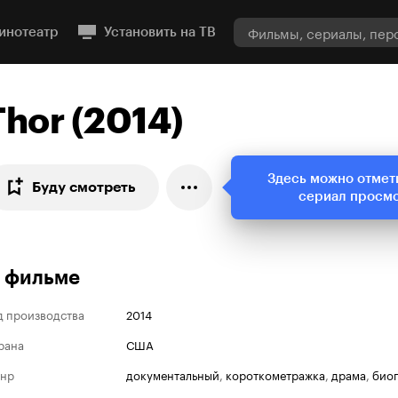
инотеатр
Установить на ТВ
Thor (2014)
Здесь можно отмет
Буду смотреть
сериал просм
 фильме
д производства
2014
рана
США
нр
документальный
,
короткометражка
,
драма
,
био