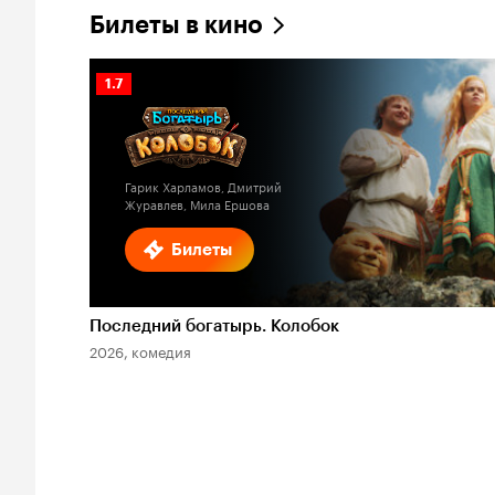
Билеты в кино
Рейтинг
1.7
Кинопоиска
1.7
Гарик Харламов, Дмитрий
Журавлев, Мила Ершова
Билеты
Последний богатырь. Колобок
2026, комедия