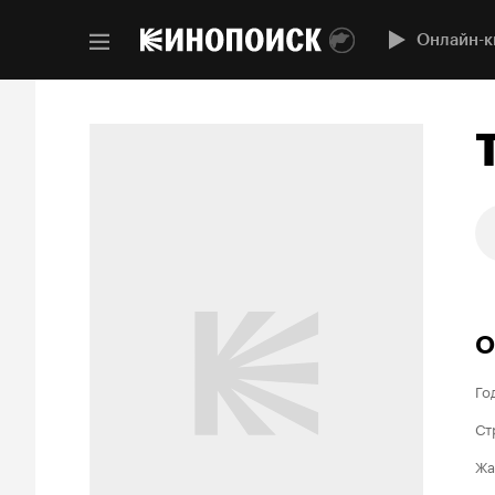
Онлайн-к
О
Го
Ст
Жа