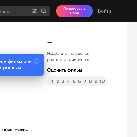
Попробовать
Войти
Плюс
–
Недостаточно оценок,
рейтинг формируется
ить фильм или
отренным
Оценить фильм
1
2
3
4
5
6
7
8
9
10
графия
,
музыка