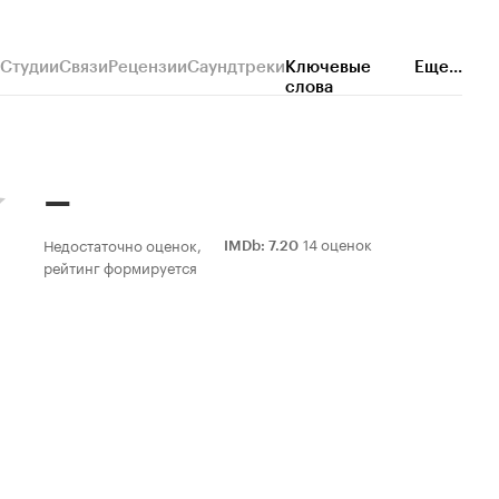
Студии
Связи
Рецензии
Саундтреки
Ключевые
Еще...
слова
–
14 оценок
Недостаточно оценок,
IMDb
:
7.20
рейтинг формируется