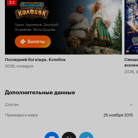
6.0
Рейтинг
2.1
Кино
Кинопоиска
6.0
2.1
Гарик Харламов, Дмитрий
Журавлев, Мила Ершова
Билеты
Последний богатырь. Колобок
Смеша
2026, комедия
вселе
2026, 
Дополнительные данные
Слоган
—
Премьера в мире
25 ноября 2015