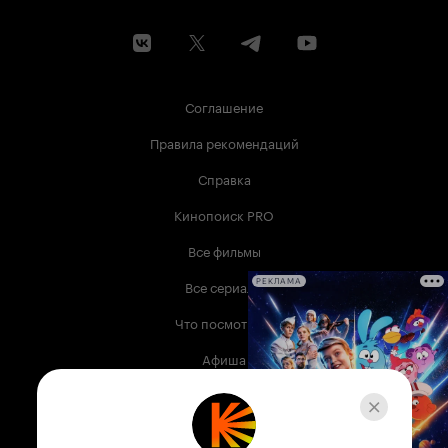
Соглашение
Правила рекомендаций
Справка
Кинопоиск PRO
Все фильмы
Все сериалы
РЕКЛАМА
Что посмотреть
Афиша
Музыка
Телепрограмма