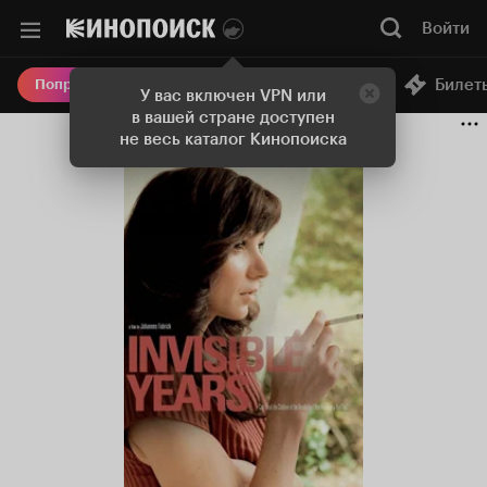
Войти
Онлайн-кинотеатр
Билет
Попробовать Плюс
У вас включен VPN или
в вашей стране доступен
не весь каталог Кинопоиска