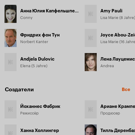
Анна Юлия Капфельшпергер
Amy Pauli
Conny
Lisa Marie (8 Jahre
Фридрих фон Тун
Joyce Abou-Zei
Norbert Kanter
Lisa Marie (16 Jahr
Andjela Dulovic
Лена Лауцемис
Elena (5 Jahre)
Andrea
Создатели
Все
Йоханнес Фабрик
Ариане Крамп
Режиссёр
Продюсер
Ханна Холлингер
Тилль Деренба