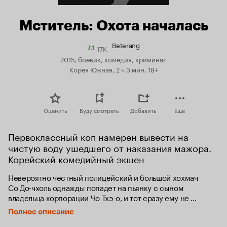
Мститель: Охота началась
Beterang
17K
Рейтинг
7.1
Кинопоиска
2015, боевик, комедия, криминал
7.1
Корея Южная, 2 ч 3 мин, 18+
Оценить
Буду смотреть
Добавить
Еще
Первоклассный коп намерен вывести на 
чистую воду ушедшего от наказания мажора. 
Корейский комедийный экшен
Невероятно честный полицейский и большой хохмач 
Со До-чхоль однажды попадет на пьянку с сыном 
владельца корпорации Чо Тхэ-о, и тот сразу ему не 
нравится. А когда знакомый детектива, дальнобойщик-
Полное описание
контрактник, пытается покончить с собой в здании 