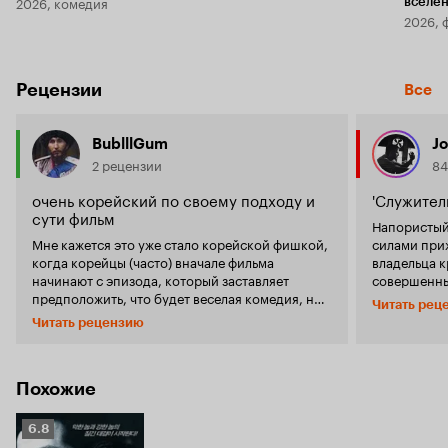
2026, комедия
вселе
2026, 
Рецензии
Все
BublllGum
J
2 рецензии
84
очень корейский по своему подходу и
'Служител
сути фильм
Напористый
Мне кажется это уже стало корейской фишкой,
силами при
когда корейцы (часто) вначале фильма
владельца к
начинают с эпизода, который заставляет
совершенные им
предположить, что будет веселая комедия, но в
«
Берлинско
Читать рец
итоге все превращается в боевик с серьезным
эта работа
Читать рецензию
мордобоем и претензией на «подъем
похвастаст
серьезных общественных вопросов». Тут тоже
вышеуказанн
вначале идет веселый эпизод про работу
простой по
корейских полицейских. Кстати, присутствует
Похожие
актеры и во
и «русская мафия», на роль которых, судя по
режиссера 
произношению в одном из эпизодов,
управляющи
Рейтинг
6.8
«настоящих русских» найти не смогли. Но
закрученным
Кинопоиска