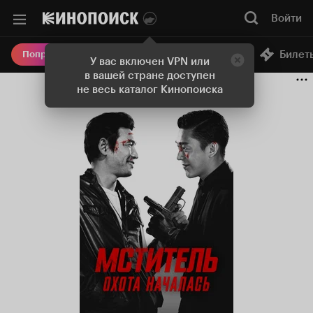
Войти
Онлайн-кинотеатр
Билет
Попробовать Плюс
У вас включен VPN или
в вашей стране доступен
не весь каталог Кинопоиска