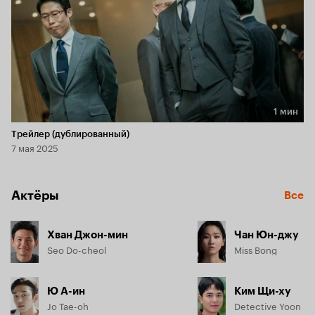
1 мин
Длительность 1 мин
Трейлер (дублированный)
7 мая 2025
Актёры
Все
Хван Джон-мин
Чан Юн-джу
Seo Do-cheol
Miss Bong
Ю А-ин
Ким Щи-ху
Jo Tae-oh
Detective Yoon