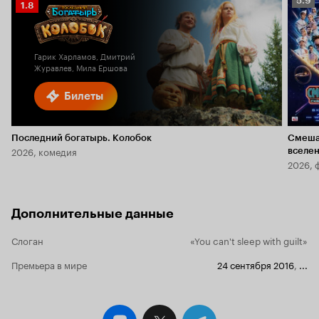
5.9
Рейтинг
1.8
Кино
Кинопоиска
5.9
1.8
Гарик Харламов, Дмитрий
Журавлев, Мила Ершова
Билеты
Последний богатырь. Колобок
Смеша
2026, комедия
вселе
2026, 
Дополнительные данные
Слоган
«You can't sleep with guilt»
Премьера в мире
24 сентября 2016
,
...