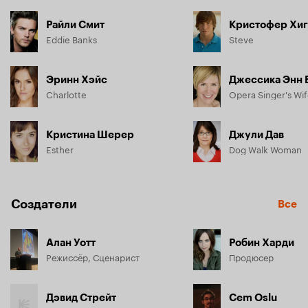
Райли Смит
Кристофер Хиг
Eddie Banks
Steve
Эринн Хэйс
Джессика Энн 
Charlotte
Opera Singer's Wi
Кристина Шерер
Джули Дав
Esther
Dog Walk Woman
Создатели
Все
Алан Уотт
Робин Харди
Режиссёр, Сценарист
Продюсер
Дэвид Стрейт
Cem Oslu