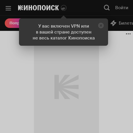
Войти
Онлайн-кинотеатр
Билет
Попробовать Плюс
У вас включен VPN или
в вашей стране доступен
не весь каталог Кинопоиска