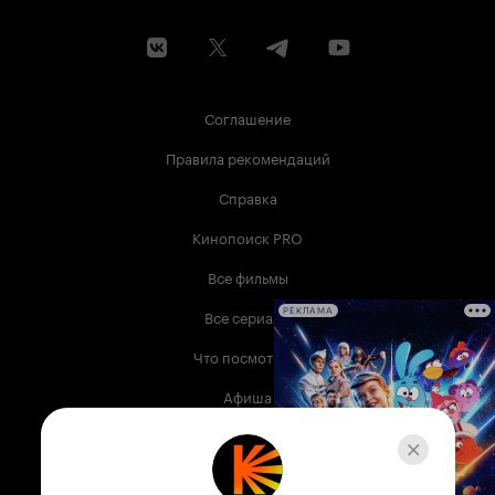
Соглашение
Правила рекомендаций
Справка
Кинопоиск PRO
Все фильмы
Все сериалы
РЕКЛАМА
Что посмотреть
Афиша
Музыка
Телепрограмма