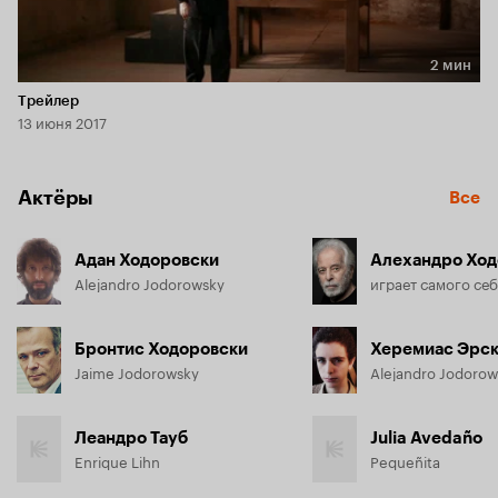
2 мин
Длительность 2 мин
Трейлер
13 июня 2017
Актёры
Все
Адан Ходоровски
Алехандро Ход
Alejandro Jodorowsky
играет самого се
Бронтис Ходоровски
Херемиас Эрс
Jaime Jodorowsky
Alejandro Jodorows
Леандро Тауб
Julia Avedaño
Enrique Lihn
Pequeñita