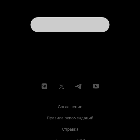
другой мир, но насколько он отличен от
нашего, если заглянуть глубже, если
попробовать докопаться до сути, до
первооснов, до самых тонких градаций души.
Не думаю, что отличий будет так уж много. Мы
одинаково любим и ненавидим, одинаково
пытаемся оправдать своё существование на
земле этой, и одинаково ищем бога в душе
своей. Мы люди, живущие на земле этой, в
разных концах её в разных политических
реалиях, что это меняет в человеческой
природе. В человеческой природе искать
красоту. Несмотря ни на что. Всегда и везде.
Именно это и вечно. Это и есть поэзия. Вечная
поэзия – поиск красоты.
Соглашение
Правила рекомендаций
Справка
Кинопоиск PRO