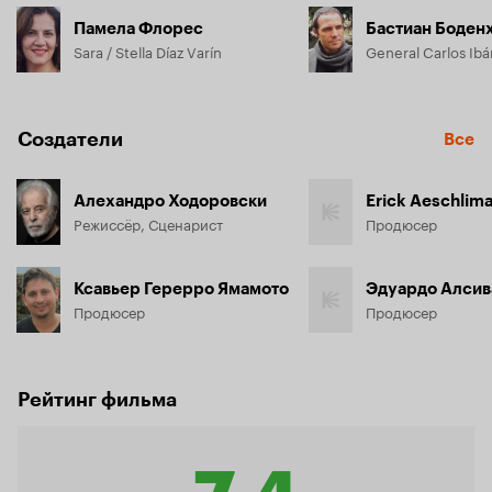
Памела Флорес
Бастиан Боден
Sara / Stella Díaz Varín
Создатели
Все
Алехандро Ходоровски
Erick Aeschlim
Режиссёр, Сценарист
Продюсер
Ксавьер Герерро Ямамото
Продюсер
Продюсер
Рейтинг фильма