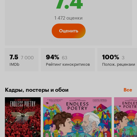
7.4
Рейтинг
1 472 оценки
Кинопо
Оценить
7.4
7 000
63
3
7.5
94%
100%
IMDb
Рейтинг кинокритиков
Полож. рецензии
Кадры, постеры и обои
Все