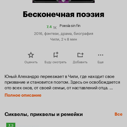
Бесконечная поэзия
Poesía sin fin
1K
Рейтинг
7.4
Кинопоиска
2016, фэнтези, драма, биография
7.4
Чили, 2 ч 8 мин
Оценить
Буду смотреть
Добавить
Еще
Юный Алехандро переезжает в Чили, где находит свое 
призвание и становится поэтом. Здесь он освобождается 
ото всех оков, от своей семьи, от наставлений отца. 
Знакомится с молодыми поэтами и обретает музу.
Полное описание
Сиквелы, приквелы и ремейки
Все
Рейтинг
7.3