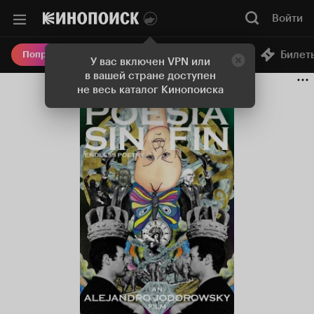
Войти
Онлайн-кинотеатр
Билет
Попробовать Плюс
У вас включен VPN или
в вашей стране доступен
не весь каталог Кинопоиска