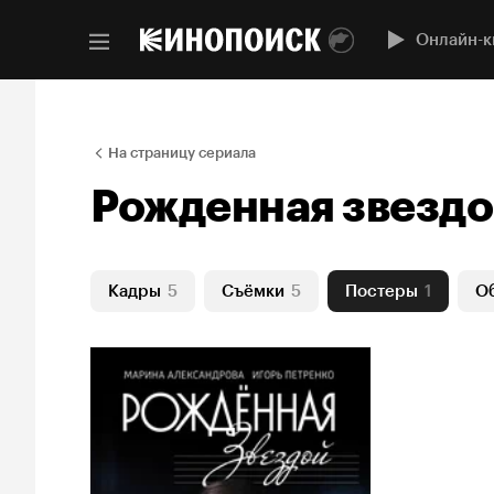
Онлайн-к
На страницу сериала
Рожденная звезд
Кадры
5
Съёмки
5
Постеры
1
О