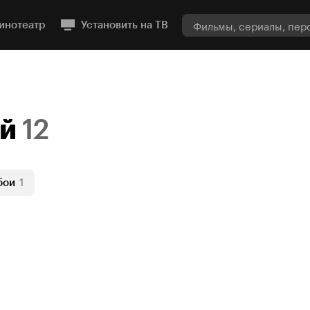
инотеатр
Установить на ТВ
ой
12
бои
1