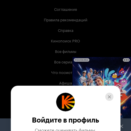
Соглашение
Правила рекомендаций
Справка
Кинопоиск PRO
Все фильмы
Все сериалы
РЕКЛАМА
Что посмотреть
Афиша
Музыка
Телепрограмма
Книги
Войдите в профиль
Служба поддержки
Сможете оценивать фильмы,
