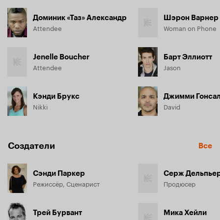
Доминик «Таз» Александр
Шэрон Варнер
Attendee
Woman on Phone
Jenelle Boucher
Барт Эллиотт
Attendee
Jason
Кэнди Брукс
Джимми Гонса
Nikki
David
Создатели
Все
Сэнди Паркер
Серж Дельпье
Режиссёр, Сценарист
Продюсер
Трей Бурвант
Мика Хейли