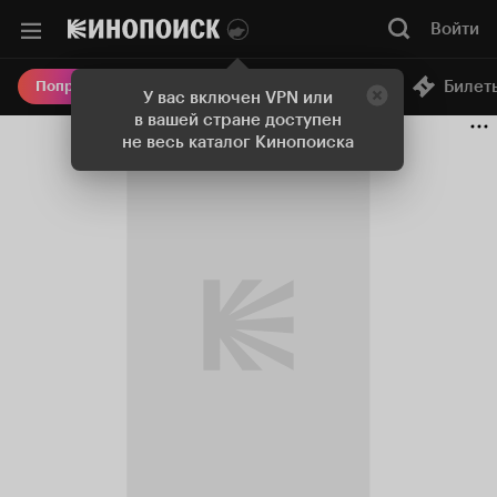
Войти
Онлайн-кинотеатр
Билет
Попробовать Плюс
У вас включен VPN или
в вашей стране доступен
не весь каталог Кинопоиска