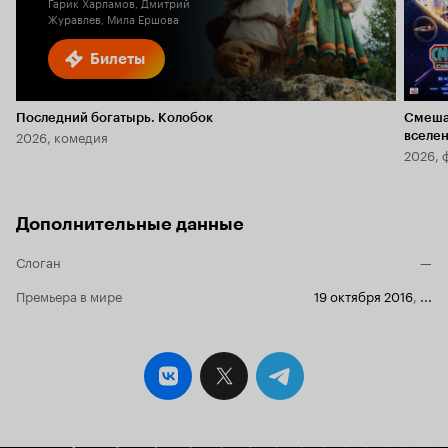
Гарик Харламов, Дмитрий
Журавлев, Мила Ершова
Билеты
Последний богатырь. Колобок
Смеша
2026, комедия
вселе
2026, 
Дополнительные данные
Слоган
—
Премьера в мире
19 октября 2016
,
...