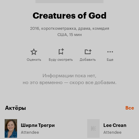
Creatures of God
2016, короткометражка, драма, комедия
США, 15 мин
Оценить
Буду смотреть
Добавить
Еще
Информации пока нет,
но это временно — скоро все добавим.
Актёры
Все
Ширли Трегри
Lee Crean
Attendee
Attendee