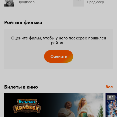
Продюсер
Продюсер
Рейтинг фильма
Оцените фильм, чтобы у него поскорее появился
рейтинг
Оценить
Билеты в кино
Все
Рейт
6.1
Кино
6.1